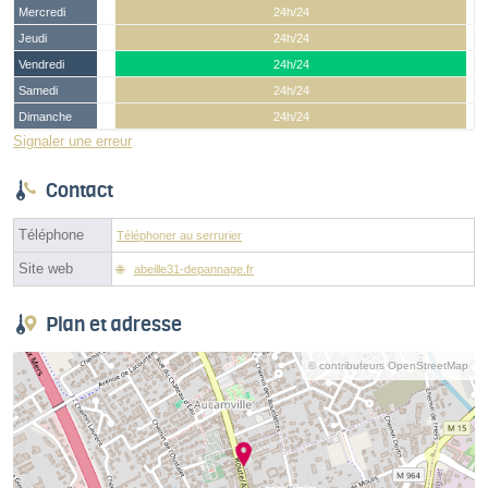
Mercredi
24h/24
Jeudi
24h/24
Vendredi
24h/24
Samedi
24h/24
Dimanche
24h/24
Signaler une erreur
Contact
Téléphone
Téléphoner au serrurier
Site web
abeille31-depannage.fr
Plan et adresse
© contributeurs OpenStreetMap