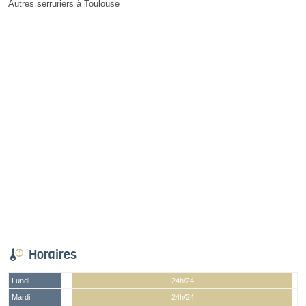
Autres serruriers à Toulouse
Horaires
Lundi
24h/24
Mardi
24h/24