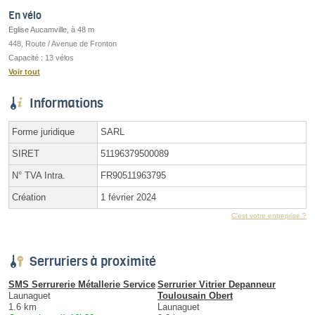
En vélo
Eglise Aucamville, à 48 m
448, Route / Avenue de Fronton
Capacité : 13 vélos
Voir tout
Informations
Forme juridique
SARL
SIRET
51196379500089
N° TVA Intra.
FR90511963795
Création
1 février 2024
C'est votre entreprise ?
Serruriers à proximité
SMS Serrurerie Métallerie Service
Serrurier Vitrier Depanneur
Launaguet
Toulousain Obert
1.6 km
Launaguet