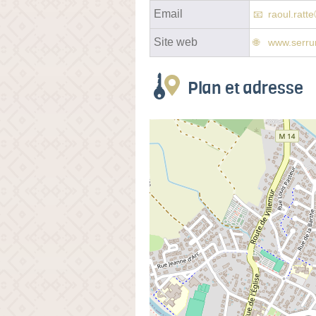
Email
raoul.rat
Site web
www.serrur
Plan et adresse