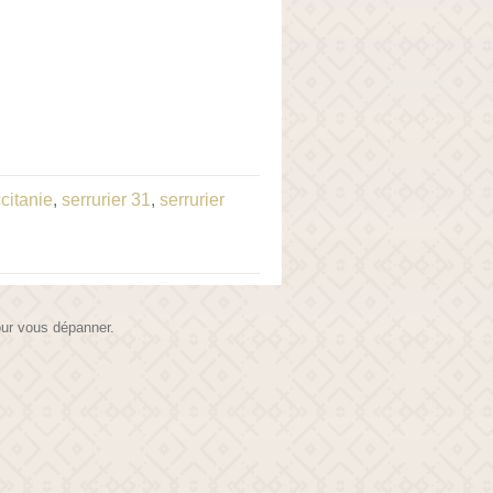
ccitanie
,
serrurier 31
,
serrurier
pour vous dépanner.