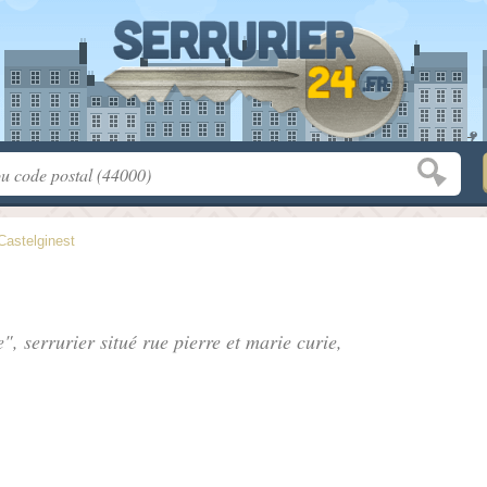
Castelginest
e", serrurier situé
rue pierre et marie curie
,