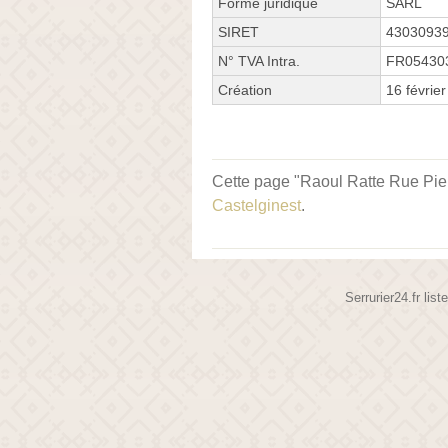
Forme juridique
SARL
SIRET
4303093
N° TVA Intra.
FR05430
Création
16 févrie
Cette page "Raoul Ratte Rue Pierre
Castelginest
.
Serrurier24.fr lis