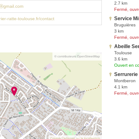
2.7 km
teⓐgmail.com
Fermé, ouvr
Service Mi
ier-ratte-toulouse.fr/contact
Bruguières
3 km
Fermé, ouvr
Abeille Se
Toulouse
© contributeurs OpenStreetMap
3.6 km
Ouvert en co
Serrurerie
Montberon
4.1 km
Fermé, ouvr
Corriger l’adresse ou la localisation