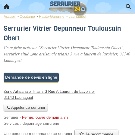
Accueil
>
Occitanie
>
Haute-Garonne
>
Launaguet
Serrurier Vitrier Depanneur Toulousain
Obert
Cette fiche présente "Serrurier Vitrier Depanneur Toulousain Obert",
serrurier situé
zone artisanale triasis 3 rue a laurent de lavoisier
, 31140
Launaguet.
Demande de devis en ligne
Zone Artisanale Triasis 3 Rue A Laurent de Lavoisier
31140 Launaguet
📞 Appeler ce serrurier
Serrurier
-
Fermé, ouvre demain à 7h
Services :
dépannage serrurerie
Une personne
recommande
ce serrurier.
Je recommande