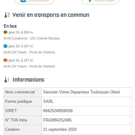
Venir en transports en commun
En bus
Ligne 26, à 656 m
Arrêt Condorcet - 151 Chemin Boudou
Ligne 33, à 167 m
Arrêt ZA Triasis - Porte de Virebent
Ligne 42, à 167 m
Arrêt ZA Triasis - Porte de Virebent
Informations
Nom commercial
Serrurier Vitrier Depanneur Toulousain Obert
Forme juridique
SARL
SIRET
88425249500038
N° TVA Intra.
FR42884252495
Création
21 septembre 2020