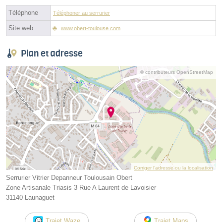
Téléphone
Téléphoner au serrurier
Site web
www.obert-toulouse.com
Plan et adresse
© contributeurs OpenStreetMap
Corriger l’adresse ou la localisation
Serrurier Vitrier Depanneur Toulousain Obert
Zone Artisanale Triasis 3 Rue A Laurent de Lavoisier
31140 Launaguet
Trajet Waze
Trajet Maps