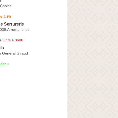
s
 Cholet
e à 9h
e Serrurerie
039;Arromanches
e lundi à 8h00
ils
u Général Giraud
ntinu