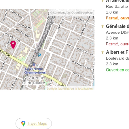
Al Service
Rue Baratte
1.8 km
© contributeurs OpenStreetMap
Fermé, ouvr
Générale d
Avenue D&#
2.3 km
Fermé, ouvr
Albert et F
Boulevard d
2.3 km
Ouvert en co
Corriger l’adresse ou la localisation
Trajet Maps