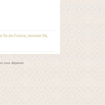
ier Île-de-France
,
serrurier 94
,
pour vous dépanner.