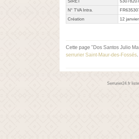
SIRET
5307820
N° TVA Intra.
FR63530
Création
12 janvie
Cette page "Dos Santos Julio Manu
serrurier Saint-Maur-des-Fossés
.
Serrurier24.fr lis