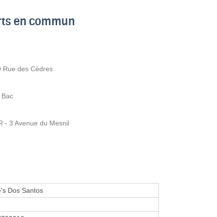
orts en commun
50 Rue des Cèdres
u Bac
R - 3 Avenue du Mesnil
e's Dos Santos