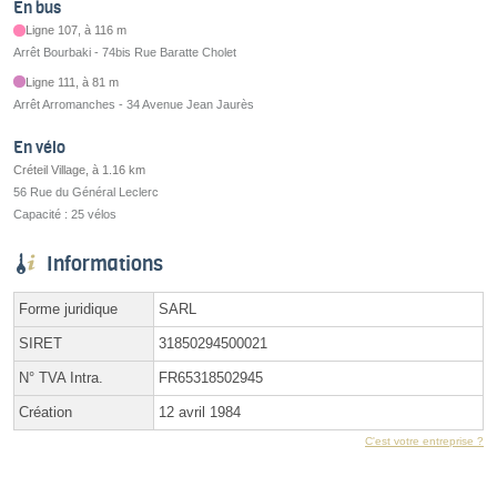
En bus
Ligne 107, à 116 m
Arrêt Bourbaki - 74bis Rue Baratte Cholet
Ligne 111, à 81 m
Arrêt Arromanches - 34 Avenue Jean Jaurès
En vélo
Créteil Village, à 1.16 km
56 Rue du Général Leclerc
Capacité : 25 vélos
Informations
Forme juridique
SARL
SIRET
31850294500021
N° TVA Intra.
FR65318502945
Création
12 avril 1984
C'est votre entreprise ?