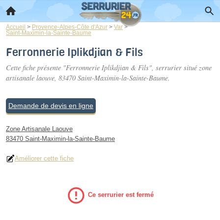
Accueil
>
Provence-Alpes-Côte d'Azur
>
Var
>
Saint-Maximin-la-Sainte-Baume
Ferronnerie Iplikdjian & Fils
Cette fiche présente "Ferronnerie Iplikdjian & Fils", serrurier situé
zone
artisanale laouve
, 83470 Saint-Maximin-la-Sainte-Baume.
Demande de devis en ligne
Zone Artisanale Laouve
83470 Saint-Maximin-la-Sainte-Baume
Améliorer cette fiche
Ce serrurier est fermé