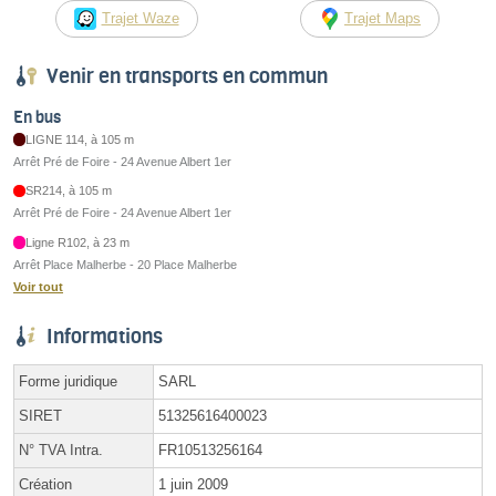
Trajet Waze
Trajet Maps
Venir en transports en commun
En bus
LIGNE 114, à 105 m
Arrêt Pré de Foire - 24 Avenue Albert 1er
SR214, à 105 m
Arrêt Pré de Foire - 24 Avenue Albert 1er
Ligne R102, à 23 m
Arrêt Place Malherbe - 20 Place Malherbe
Voir tout
Informations
Forme juridique
SARL
SIRET
51325616400023
N° TVA Intra.
FR10513256164
Création
1 juin 2009