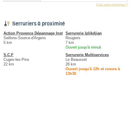
C'est votre entreprise ?
Serruriers à proximité
Action Provence Dépannage Inst
Serrurerie Iplikdjian
Seillons-Source-d'Argens
Rougiers
5 km
7 km
Ouvert jusqu'à minuit
S.C.F
Serrurerie Multiservices
Cuges-les-Pins
Le Beausset
22 km
28 km
Ouvert jusqu'à 12h et rouvre à
13h30