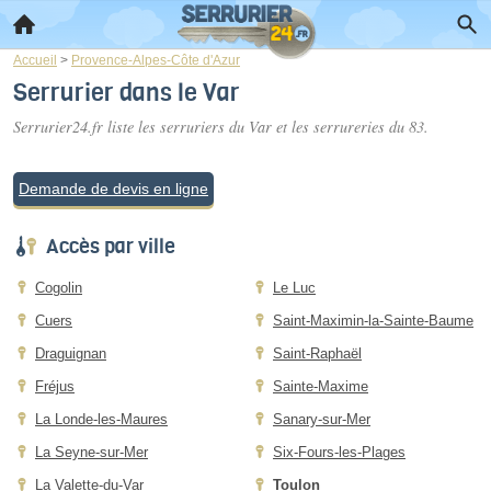
Accueil
>
Provence-Alpes-Côte d'Azur
Serrurier dans le Var
Serrurier24.fr liste les
serruriers du Var
et les serrureries du 83.
Demande de devis en ligne
Accès par ville
Cogolin
Le Luc
Cuers
Saint-Maximin-la-Sainte-Baume
Draguignan
Saint-Raphaël
Fréjus
Sainte-Maxime
La Londe-les-Maures
Sanary-sur-Mer
La Seyne-sur-Mer
Six-Fours-les-Plages
La Valette-du-Var
Toulon