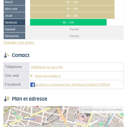
Mardi
8h - 18h
Mercredi
8h - 18h
Jeudi
8h - 18h
Vendredi
8h - 17h
Samedi
Fermé
Dimanche
Fermé
Signaler une erreur
Contact
Téléphone
Téléphoner au serrurier
Site web
www.clesrapides.fr
Facebook
facebook.com/pages/Cles-Rapides/121666141709919
Plan et adresse
© contributeurs OpenStreetMap