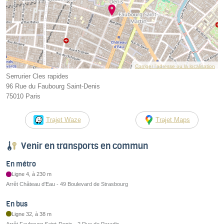
Corriger l’adresse ou la localisation
Serrurier Cles rapides
96 Rue du Faubourg Saint-Denis
75010 Paris
Trajet Waze
Trajet Maps
Venir en transports en commun
En métro
Ligne 4, à 230 m
Arrêt Château d'Eau - 49 Boulevard de Strasbourg
En bus
Ligne 32, à 38 m
Arrêt Faubourg Saint-Denis - 2 Rue de Paradis