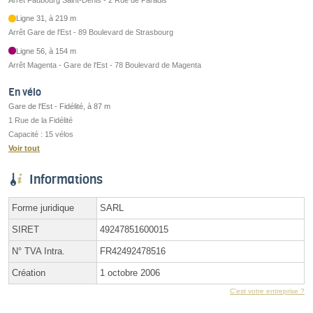
Ligne 31, à 219 m
Arrêt Gare de l'Est - 89 Boulevard de Strasbourg
Ligne 56, à 154 m
Arrêt Magenta - Gare de l'Est - 78 Boulevard de Magenta
En vélo
Gare de l'Est - Fidélité, à 87 m
1 Rue de la Fidélité
Capacité : 15 vélos
Voir tout
Informations
Forme juridique
SARL
SIRET
49247851600015
N° TVA Intra.
FR42492478516
Création
1 octobre 2006
C'est votre entreprise ?