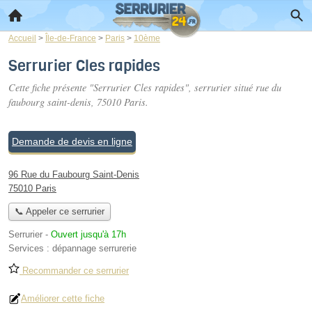
Accueil
>
Île-de-France
>
Paris
>
10ème
Serrurier Cles rapides
Cette fiche présente "Serrurier Cles rapides", serrurier situé
rue du
faubourg saint-denis
, 75010 Paris.
Demande de devis en ligne
96 Rue du Faubourg Saint-Denis
75010 Paris
📞 Appeler ce serrurier
Serrurier
-
Ouvert jusqu'à 17h
Services :
dépannage serrurerie
Recommander ce serrurier
Améliorer cette fiche