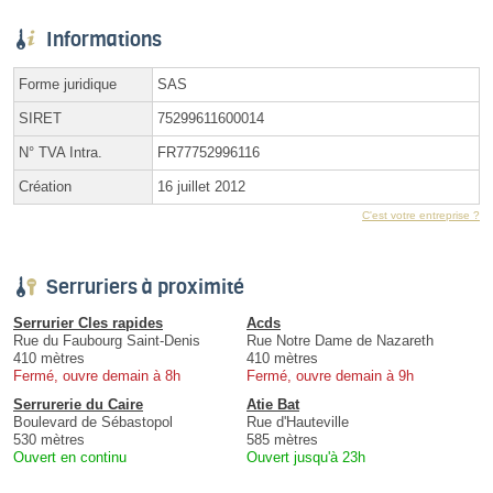
Informations
Forme juridique
SAS
SIRET
75299611600014
N° TVA Intra.
FR77752996116
Création
16 juillet 2012
C'est votre entreprise ?
Serruriers à proximité
Serrurier Cles rapides
Acds
Rue du Faubourg Saint-Denis
Rue Notre Dame de Nazareth
410 mètres
410 mètres
Fermé, ouvre demain à 8h
Fermé, ouvre demain à 9h
Serrurerie du Caire
Atie Bat
Boulevard de Sébastopol
Rue d'Hauteville
530 mètres
585 mètres
Ouvert en continu
Ouvert jusqu'à 23h