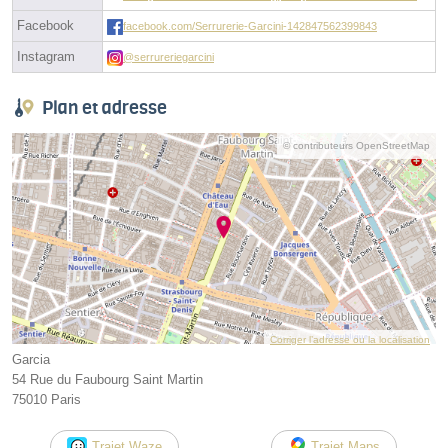
Facebook
facebook.com/Serrurerie-Garcini-142847562399843
Instagram
@serrureriegarcini
Plan et adresse
© contributeurs OpenStreetMap
Corriger l’adresse ou la localisation
Garcia
54 Rue du Faubourg Saint Martin
75010 Paris
Trajet Waze
Trajet Maps