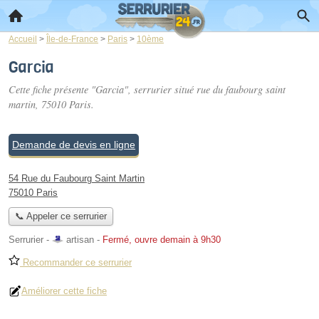
Accueil
>
Île-de-France
>
Paris
>
10ème
Garcia
Cette fiche présente "Garcia", serrurier situé
rue du faubourg saint
martin
, 75010 Paris.
Demande de devis en ligne
54 Rue du Faubourg Saint Martin
75010 Paris
📞 Appeler ce serrurier
Serrurier -
artisan
-
Fermé, ouvre demain à 9h30
Recommander ce serrurier
Améliorer cette fiche