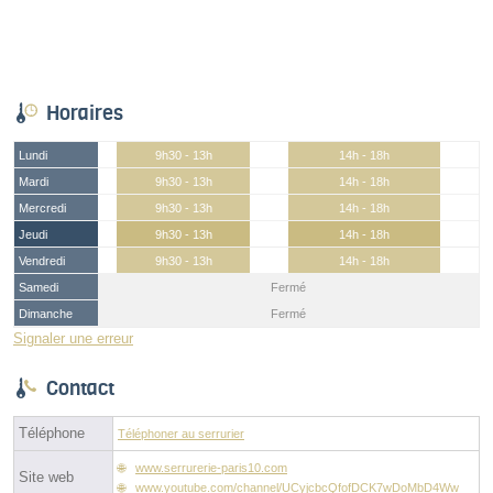
Horaires
Lundi
9h30 - 13h
14h - 18h
Mardi
9h30 - 13h
14h - 18h
Mercredi
9h30 - 13h
14h - 18h
Jeudi
9h30 - 13h
14h - 18h
Vendredi
9h30 - 13h
14h - 18h
Samedi
Fermé
Dimanche
Fermé
Signaler une erreur
Contact
Téléphone
Téléphoner au serrurier
www.serrurerie-paris10.com
Site web
www.youtube.com/channel/UCyjcbcQfofDCK7wDoMbD4Ww