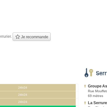
rrurier.
Je recommande
Serr
Groupe A
24h/24
Rue Mouffet
24h/24
69 mètres
24h/24
La Serrur