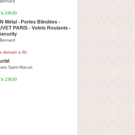
Bernard
u'à 19h30
Métal - Portes Blindées -
VET PARIS - Volets Roulants -
Security
Bernard
e demain à 9h
urité
sés Saint-Marcel
u'à 23h30