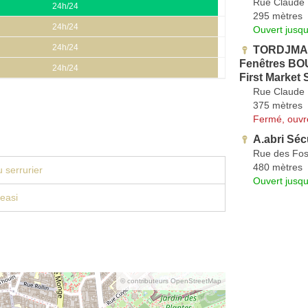
Rue Claude 
24h/24
295 mètres
24h/24
Ouvert jusq
24h/24
TORDJMAN 
Fenêtres BOU
24h/24
First Market 
Rue Claude 
375 mètres
Fermé, ouvr
A.abri Séc
Rue des Fos
480 mètres
 serrurier
Ouvert jusq
easi
© contributeurs OpenStreetMap