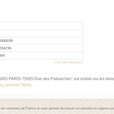
3500039
204235
009
C'est votre entreprise ?
RD PARIS 75005 Rue des Patriarches" est visible via les liens
is
,
serrurier 5ème
.
te les serruriers de France et vous permet de trouver un serrurier en urgence 