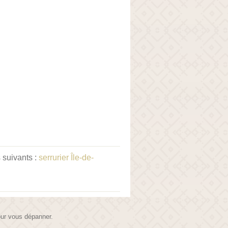
 suivants :
serrurier Île-de-
pour vous dépanner.