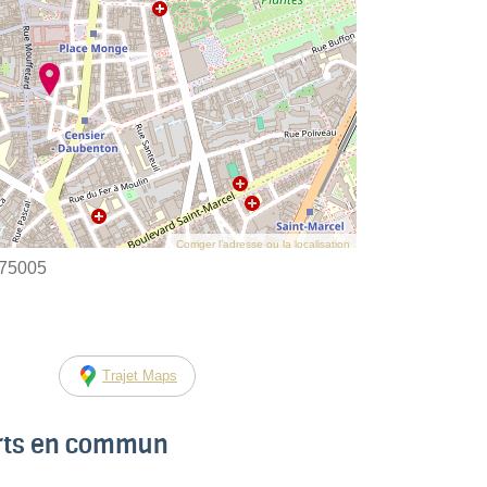
Corriger l’adresse ou la localisation
 75005
Trajet Maps
orts en commun