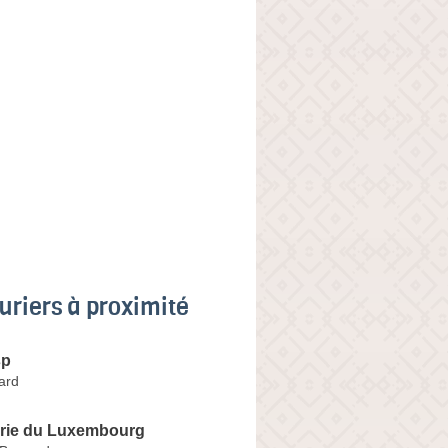
uriers à proximité
sp
ard
erie du Luxembourg