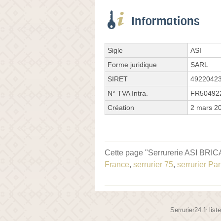
Informations
Sigle
ASI
Forme juridique
SARL
SIRET
4922042
N° TVA Intra.
FR50492
Création
2 mars 2
Cette page "Serrurerie ASI BRICA
France
,
serrurier 75
,
serrurier Par
Serrurier24.fr lis