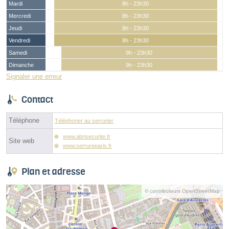
Mardi
8h - 23h30
Mercredi
8h - 23h30
Jeudi
8h - 23h30
Vendredi
8h - 23h30
Samedi
9h - 23h30
Dimanche
9h - 23h30
Signaler une erreur
Contact
Téléphone
Téléphoner au serrurier
www.abrisecurite.fr
Site web
www.serrureparis.fr
Plan et adresse
© contributeurs OpenStreetMap