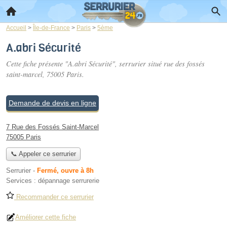
Accueil
>
Île-de-France
>
Paris
>
5ème
A.abri Sécurité
Cette fiche présente "A.abri Sécurité", serrurier situé
rue des fossés
saint-marcel
, 75005 Paris.
Demande de devis en ligne
7 Rue des Fossés Saint-Marcel
75005 Paris
📞 Appeler ce serrurier
Serrurier
-
Fermé, ouvre à 8h
Services :
dépannage serrurerie
Recommander ce serrurier
Améliorer cette fiche