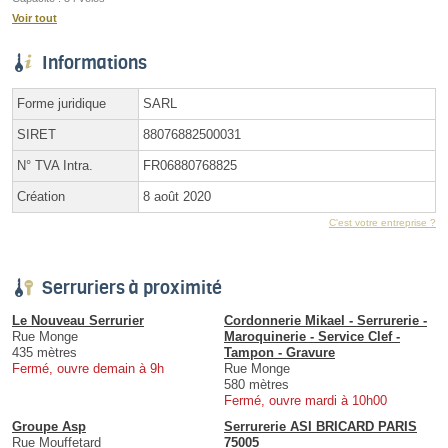
Voir tout
Informations
Forme juridique
SARL
SIRET
88076882500031
N° TVA Intra.
FR06880768825
Création
8 août 2020
C'est votre entreprise ?
Serruriers à proximité
Le Nouveau Serrurier
Cordonnerie Mikael - Serrurerie -
Rue Monge
Maroquinerie - Service Clef -
435 mètres
Tampon - Gravure
Fermé, ouvre demain à 9h
Rue Monge
580 mètres
Fermé, ouvre mardi à 10h00
Groupe Asp
Serrurerie ASI BRICARD PARIS
Rue Mouffetard
75005