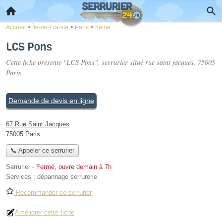
Accueil
>
Île-de-France
>
Paris
>
5ème
LCS Pons
Cette fiche présente "LCS Pons", serrurier situé
rue saint jacques
, 75005
Paris.
Demande de devis en ligne
67 Rue Saint Jacques
75005 Paris
📞 Appeler ce serrurier
Serrurier
-
Fermé, ouvre demain à 7h
Services :
dépannage serrurerie
Recommander ce serrurier
Améliorer cette fiche