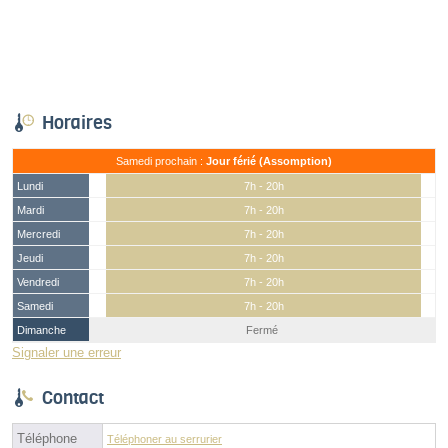
Horaires
Samedi prochain :
Jour férié (Assomption)
Lundi
7h - 20h
Mardi
7h - 20h
Mercredi
7h - 20h
Jeudi
7h - 20h
Vendredi
7h - 20h
Samedi
7h - 20h
Dimanche
Fermé
Signaler une erreur
Contact
Téléphone
Téléphoner au serrurier