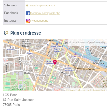
Site web
www.lcspons-paris.fr
Facebook
facebook.com/profile.php
Instagram
@lcsponsparis
Plan et adresse
© contributeurs OpenStreetMap
Corriger l’adresse ou la localisation
LCS Pons
67 Rue Saint Jacques
75005 Paris