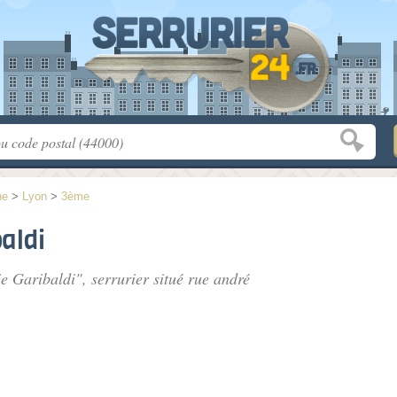
ne
>
Lyon
>
3ème
aldi
e Garibaldi", serrurier situé
rue andré