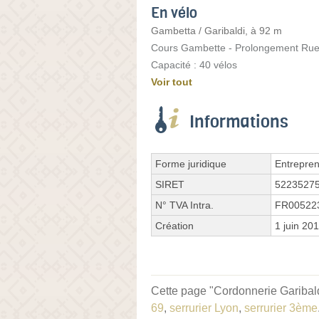
En vélo
Gambetta / Garibaldi, à 92 m
Cours Gambette - Prolongement Rue
Capacité : 40 vélos
Voir tout
Informations
Forme juridique
Entrepren
SIRET
5223527
N° TVA Intra.
FR00522
Création
1 juin 20
Cette page "Cordonnerie Garibaldi
69
,
serrurier Lyon
,
serrurier 3ème