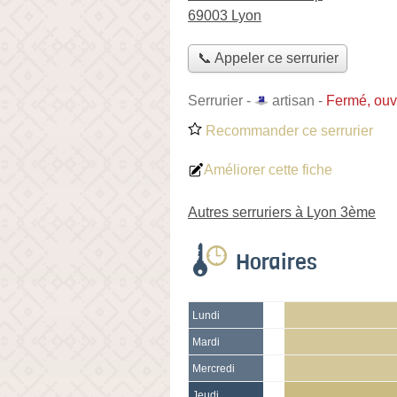
69003 Lyon
📞 Appeler ce serrurier
Serrurier -
artisan
-
Fermé, ouv
Recommander ce serrurier
Améliorer cette fiche
Autres serruriers à Lyon 3ème
Horaires
Lundi
Mardi
Mercredi
Jeudi