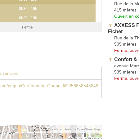
Rue de la M
8h30 - 19h
415 mètres
Ouvert en co
8h30 - 19h
AXXESS F
Fermé
Fichet
Rue de la T
505 mètres
Fermé, ouvr
Confort & 
avenue Maré
535 mètres
 serrurier
Fermé, ouvr
com/pages/Cordonnerie-Garibaldi/2256658545848
© contributeurs OpenStreetMap