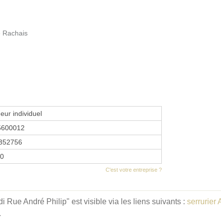
 Rachais
eur individuel
5600012
352756
10
C'est votre entreprise ?
 Rue André Philip" est visible via les liens suivants :
serrurier
.