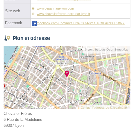
www.depannagelyon.com
Site web
www.chevalierfreres-serrurier-lyon.fr
Facebook
facebook.com/Chevalier-Fr%C3%A8res-1630340930558668
Plan et adresse
© contributeurs OpenStreetMap
Corriger l’adresse ou la localisation
Chevalier Frères
6 Rue de la Madeleine
69007 Lyon