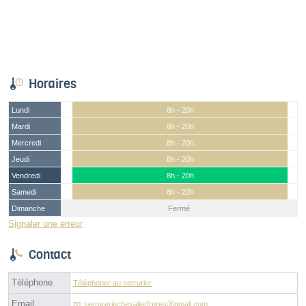
Horaires
Lundi
8h - 20h
Mardi
8h - 20h
Mercredi
8h - 20h
Jeudi
8h - 20h
Vendredi
8h - 20h
Samedi
8h - 20h
Dimanche
Fermé
Signaler une erreur
Contact
Téléphone
Téléphoner au serrurier
Email
serrureriechevalierfreresⓐgmail.com