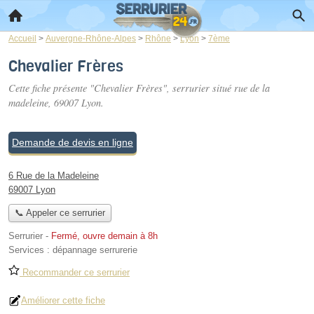
Accueil
>
Auvergne-Rhône-Alpes
>
Rhône
>
Lyon
>
7ème
Chevalier Frères
Cette fiche présente "Chevalier Frères", serrurier situé
rue de la
madeleine
, 69007 Lyon.
Demande de devis en ligne
6 Rue de la Madeleine
69007 Lyon
📞 Appeler ce serrurier
Serrurier
-
Fermé, ouvre demain à 8h
Services :
dépannage serrurerie
Recommander ce serrurier
Améliorer cette fiche