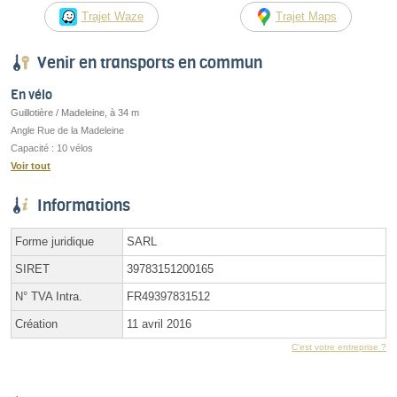
Trajet Waze
Trajet Maps
Venir en transports en commun
En vélo
Guillotière / Madeleine, à 34 m
Angle Rue de la Madeleine
Capacité : 10 vélos
Voir tout
Informations
Forme juridique
SARL
SIRET
39783151200165
N° TVA Intra.
FR49397831512
Création
11 avril 2016
C'est votre entreprise ?