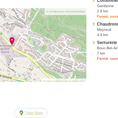
Cordonner
Gardanne
2.8 km
© contributeurs OpenStreetMap
Fermé, ouvr
Chaudronn
Meyreuil
4.8 km
Serrurerie
Bouc-Bel-Air
7 km
Fermé, ouvr
Corriger l’adresse ou la localisation
Trajet Maps