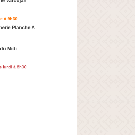
ie Varoujan
e à 9h30
erie Planche A
 du Midi
e lundi à 8h00