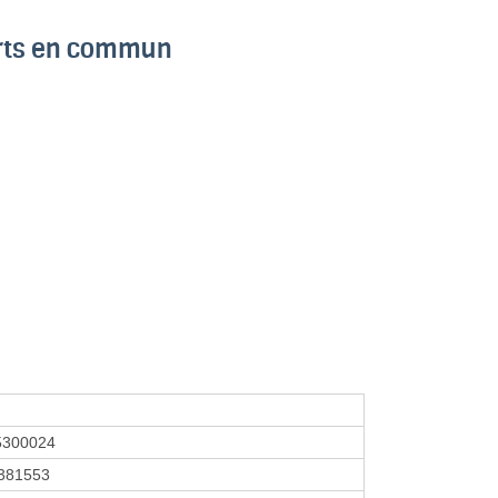
orts en commun
5300024
381553