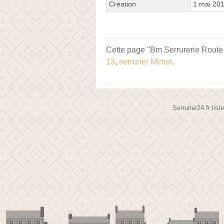
Création
1 mai 20
Cette page "Bm Serrurerie Route P
13
,
serrurier Mimet
.
Serrurier24.fr lis