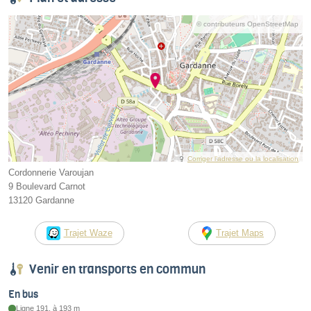
© contributeurs OpenStreetMap
Corriger l’adresse ou la localisation
Cordonnerie Varoujan
9 Boulevard Carnot
13120 Gardanne
Trajet Waze
Trajet Maps
Venir en transports en commun
En bus
Ligne 191, à 193 m