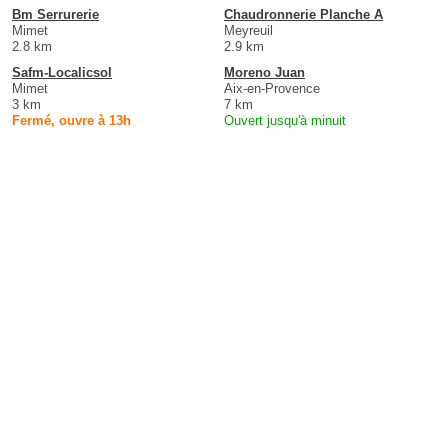
Bm Serrurerie
Chaudronnerie Planche A
Mimet
Meyreuil
2.8 km
2.9 km
Safm-Localicsol
Moreno Juan
Mimet
Aix-en-Provence
3 km
7 km
Fermé, ouvre à 13h
Ouvert jusqu'à minuit