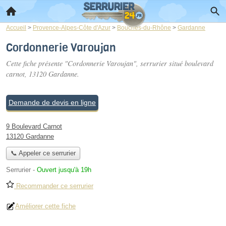
Accueil
>
Provence-Alpes-Côte d'Azur
>
Bouches-du-Rhône
>
Gardanne
Cordonnerie Varoujan
Cette fiche présente "Cordonnerie Varoujan", serrurier situé
boulevard
carnot
, 13120 Gardanne.
Demande de devis en ligne
9 Boulevard Carnot
13120 Gardanne
📞 Appeler ce serrurier
Serrurier
-
Ouvert jusqu'à 19h
Recommander ce serrurier
Améliorer cette fiche