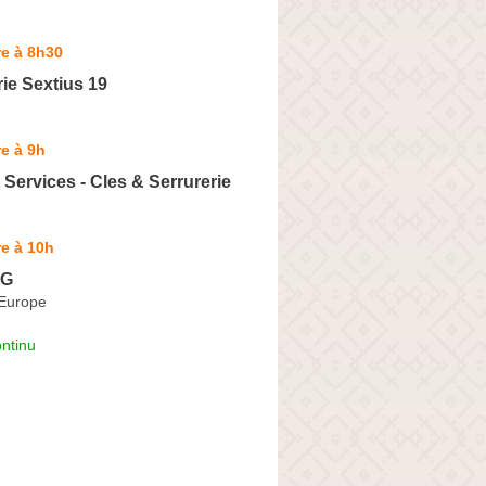
e à 8h30
ie Sextius 19
e à 9h
 Services - Cles & Serrurerie
e à 10h
 G
'Europe
ntinu