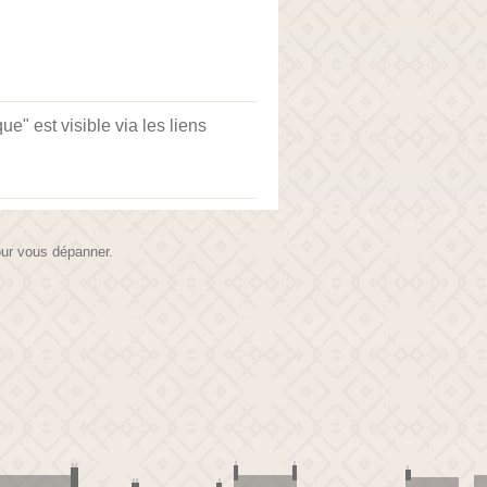
" est visible via les liens
pour vous dépanner.