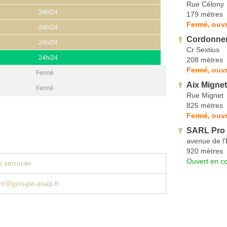
Rue Célony
24h/24
179 mètres
Fermé, ouvr
24h/24
Cordonner
24h/24
Cr Sextius
24h/24
208 mètres
Fermé, ouvr
Fermé
Aix Mignet
Fermé
Rue Mignet
825 mètres
Fermé, ouvr
SARL Pro
avenue de l
920 mètres
Ouvert en co
 serrurier
ntⓐgroupe-asap.fr