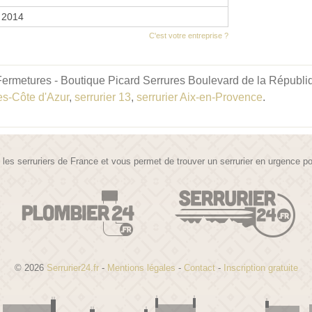
r 2014
C'est votre entreprise ?
ermetures - Boutique Picard Serrures Boulevard de la République
es-Côte d'Azur
,
serrurier 13
,
serrurier Aix-en-Provence
.
te les serruriers de France et vous permet de trouver un serrurier en urgence 
© 2026
Serrurier24.fr
-
Mentions légales
-
Contact
-
Inscription gratuite