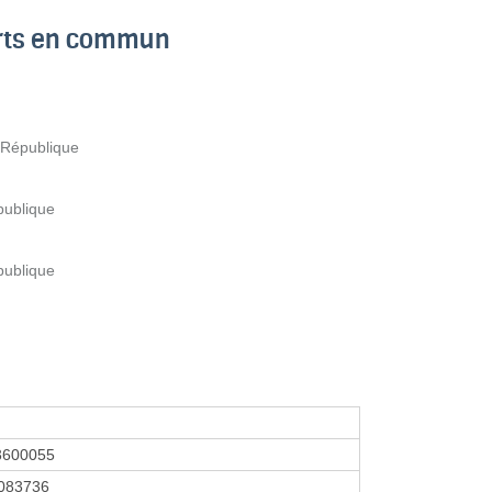
orts en commun
a République
publique
publique
3600055
083736