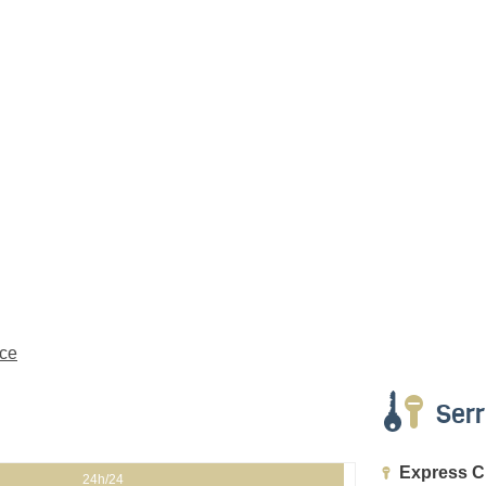
nce
Serr
Express C
24h/24