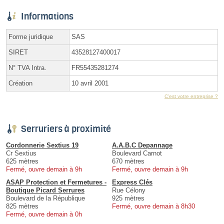
Informations
Forme juridique
SAS
SIRET
43528127400017
N° TVA Intra.
FR55435281274
Création
10 avril 2001
C'est votre entreprise ?
Serruriers à proximité
Cordonnerie Sextius 19
A.A.B.C Depannage
Cr Sextius
Boulevard Carnot
625 mètres
670 mètres
Fermé, ouvre demain à 9h
Fermé, ouvre demain à 9h
ASAP Protection et Fermetures -
Express Clés
Boutique Picard Serrures
Rue Célony
Boulevard de la République
925 mètres
825 mètres
Fermé, ouvre demain à 8h30
Fermé, ouvre demain à 0h