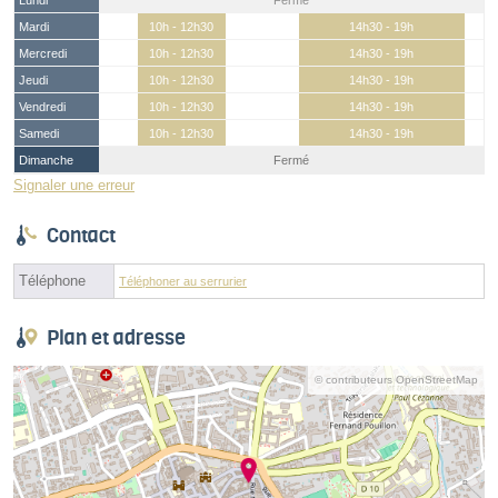
Lundi
Fermé
Mardi
10h - 12h30
14h30 - 19h
Mercredi
10h - 12h30
14h30 - 19h
Jeudi
10h - 12h30
14h30 - 19h
Vendredi
10h - 12h30
14h30 - 19h
Samedi
10h - 12h30
14h30 - 19h
Dimanche
Fermé
Signaler une erreur
Contact
Téléphone
Téléphoner au serrurier
Plan et adresse
© contributeurs OpenStreetMap