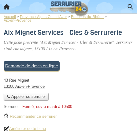
Accueil
>
Provence-Alpes-Côte d'Azur
>
Bouches-du-Rhône
>
Aix-en-Provence
Aix Mignet Services - Cles & Serrurerie
Cette fiche présente "Aix Mignet Services - Cles & Serrurerie", serrurier
situé
rue mignet
, 13100 Aix-en-Provence.
Demande de devis en ligne
43 Rue Mignet
13100 Aix-en-Provence
📞 Appeler ce serrurier
Serrurier
-
Fermé, ouvre mardi à 10h00
Recommander ce serrurier
Améliorer cette fiche