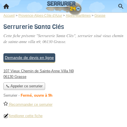
Accueil
>
Provence-Alpes-Côte d'Azur
>
Alpes-Maritimes
>
Grasse
Serrurerie Santa Clés
Cette fiche présente "Serrurerie Santa Clés", serrurier situé
vieux chemin
de sainte-anne villa n9
, 06130 Grasse.
Demande de devis en ligne
107 Vieux Chemin de Sainte-Anne Villa N9
06130 Grasse
📞 Appeler ce serrurier
Serrurier
-
Fermé, ouvre à 9h
Recommander ce serrurier
Améliorer cette fiche