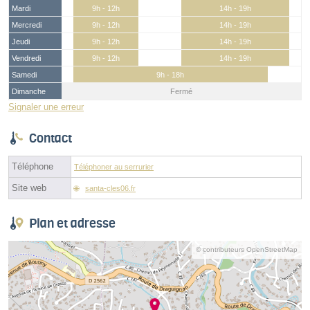
Mardi
9h - 12h
14h - 19h
Mercredi
9h - 12h
14h - 19h
Jeudi
9h - 12h
14h - 19h
Vendredi
9h - 12h
14h - 19h
Samedi
9h - 18h
Dimanche
Fermé
Signaler une erreur
Contact
Téléphone
Téléphoner au serrurier
Site web
santa-cles06.fr
Plan et adresse
© contributeurs OpenStreetMap