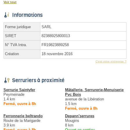
Voir tout
Informations
Forme juridique
SARL
SIRET
82388925800013
N° TVA Intra.
FR19823889258
Création
18 novembre 2016
C'est votre entreprise ?
Serruriers à proximité
Serrurie Saintyfer
Mãtallerie, Serrurerie-Menuiserie
Peymeinade
Pvc Bois
1.4 km
avenue de la Libération
Fermé, ouvre à 8h
1.5 km
Fermé, ouvre à 8h
Ferronnerie beltrando
Depann'serrures
Route de la Marigarde
Mougins
3.9 km
8 km
Fermé, ouvre à 8h
Ouvert en continu