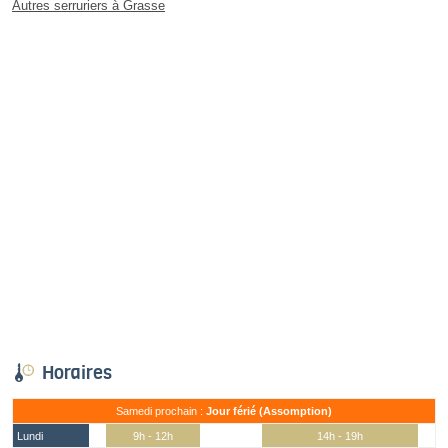
Autres serruriers à Grasse
Horaires
Samedi prochain :
Jour férié (Assomption)
Lundi
9h - 12h
14h - 19h