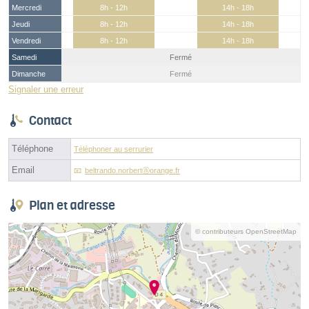
Mercredi
8h - 12h
14h - 18h
Jeudi
8h - 12h
14h - 18h
Vendredi
8h - 12h
14h - 18h
Samedi
Fermé
Dimanche
Fermé
Signaler une erreur
Contact
Téléphone
Téléphoner au serrurier
Email
beltrando.norbertⓐorange.fr
Plan et adresse
© contributeurs OpenStreetMap