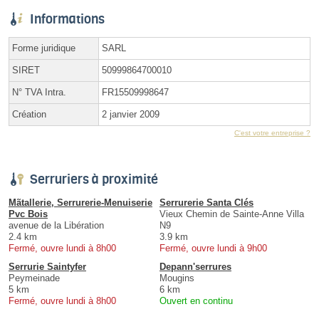
Informations
Forme juridique
SARL
SIRET
50999864700010
N° TVA Intra.
FR15509998647
Création
2 janvier 2009
C'est votre entreprise ?
Serruriers à proximité
Mãtallerie, Serrurerie-Menuiserie
Serrurerie Santa Clés
Pvc Bois
Vieux Chemin de Sainte-Anne Villa
avenue de la Libération
N9
2.4 km
3.9 km
Fermé, ouvre lundi à 8h00
Fermé, ouvre lundi à 9h00
Serrurie Saintyfer
Depann'serrures
Peymeinade
Mougins
5 km
6 km
Fermé, ouvre lundi à 8h00
Ouvert en continu