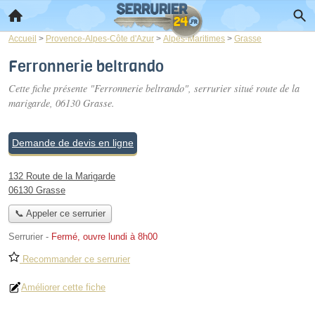
Accueil
>
Provence-Alpes-Côte d'Azur
>
Alpes-Maritimes
>
Grasse
Ferronnerie beltrando
Cette fiche présente "Ferronnerie beltrando", serrurier situé
route de la
marigarde
, 06130 Grasse.
Demande de devis en ligne
132 Route de la Marigarde
06130 Grasse
📞 Appeler ce serrurier
Serrurier
-
Fermé, ouvre lundi à 8h00
Recommander ce serrurier
Améliorer cette fiche