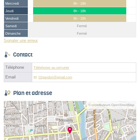
Mercredi
8h - 18h
Jeudi
8h - 18h
Vendredi
8h - 18h
Samedi
Fermé
Dimanche
Fermé
Signaler une erreur
Contact
Téléphone
Téléphoner au serrurier
Email
02gandonⓐgmail.com
Plan et adresse
© contributeurs OpenStreetMap