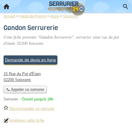
Accueil
>
Hauts-de-France
>
Aisne
>
Soissons
Gandon Serrurerie
Cette fiche présente "Gandon Serrurerie", serrurier situé
rue du pot
d'étain
, 02200 Soissons.
Demande de devis en ligne
15 Rue du Pot d'Étain
02200 Soissons
📞 Appeler ce serrurier
Serrurier
-
Ouvert jusqu'à 18h
Recommander ce serrurier
Améliorer cette fiche