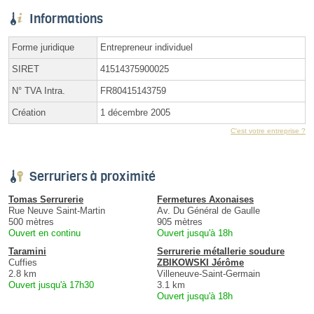
Informations
Forme juridique
Entrepreneur individuel
SIRET
41514375900025
N° TVA Intra.
FR80415143759
Création
1 décembre 2005
C'est votre entreprise ?
Serruriers à proximité
Tomas Serrurerie
Fermetures Axonaises
Rue Neuve Saint-Martin
Av. Du Général de Gaulle
500 mètres
905 mètres
Ouvert en continu
Ouvert jusqu'à 18h
Taramini
Serrurerie métallerie soudure
Cuffies
ZBIKOWSKI Jérôme
2.8 km
Villeneuve-Saint-Germain
Ouvert jusqu'à 17h30
3.1 km
Ouvert jusqu'à 18h