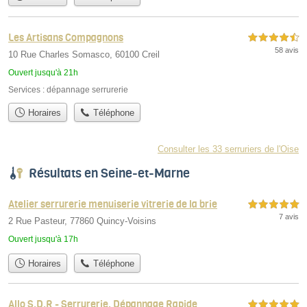
Les Artisans Compagnons
4,5 étoiles sur 5
58 avis
10 Rue Charles Somasco, 60100 Creil
Ouvert jusqu'à 21h
Services :
dépannage serrurerie
Horaires
Téléphone
Consulter les 33 serruriers de l'Oise
Résultats en Seine-et-Marne
Atelier serrurerie menuiserie vitrerie de la brie
5,0 étoiles sur 5
7 avis
2 Rue Pasteur, 77860 Quincy-Voisins
Ouvert jusqu'à 17h
Horaires
Téléphone
Allo S.D.R - Serrurerie, Dépannage Rapide
5,0 étoiles sur 5