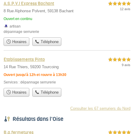
A.S.P.V.I Express Bachant
5,0 étoiles sur 5
12 avis
8 Rue Alphonse Polvent, 59138 Bachant
Ouvert en continu
artisan
dépannage serrurerie
Horaires
Téléphone
Etablissements Pinto
5,0 étoiles sur 5
9 avis
14 Rue Thiers, 59200 Tourcoing
Ouvert jusqu'à 12h et rouvre à 13h30
Services :
dépannage serrurerie
Horaires
Téléphone
Consulter les 67 serruriers du Nord
Résultats dans l'Oise
B.a.fermetures
5,0 étoiles sur 5