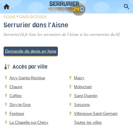
Accueil
>
Hauts-de-France
Serrurier dans l'Aisne
Serrurier24.fr liste les
serruriers de l'Aisne
et les serrureries du 02.
Demande de devis en ligne
Accès par ville
Arcy-Sainte-Restitue
Maizy
Chauny
Molinchart
Cuffies
Saint-Quentin
Dizy-le-Gros
Soissons
Festieux
Villeneuve-Saint-Germain
La Chapelle-sur-Chézy
Toutes les villes