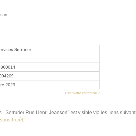
nson
rvices Serrurier
6900014
004269
re 2023
C'est votre entreprise ?
 - Serrurier Rue Henri Jeanson" est visible via les liens suivant
-sous-Forêt
.