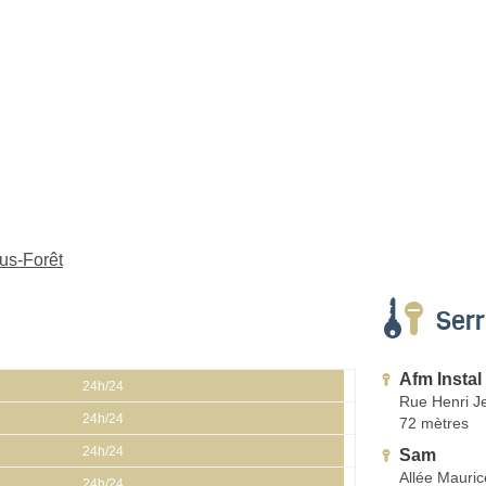
ous-Forêt
Serr
Afm Instal
24h/24
Rue Henri J
24h/24
72 mètres
24h/24
Sam
Allée Maurice
24h/24