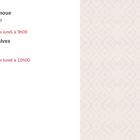
emoue
y
e lundi à 9h00
alves
e lundi à 10h00