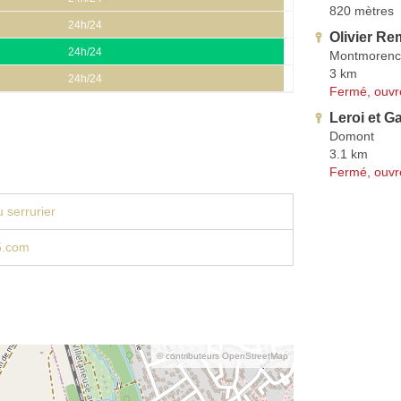
820 mètres
24h/24
Olivier R
24h/24
Montmorenc
3 km
24h/24
Fermé, ouvr
Leroi et G
Domont
3.1 km
Fermé, ouvr
 serrurier
5.com
© contributeurs OpenStreetMap