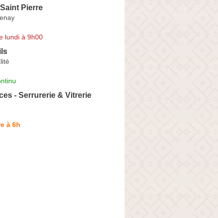
 Saint Pierre
tenay
e lundi à 9h00
ils
lité
ntinu
es - Serrurerie & Vitrerie
e à 6h