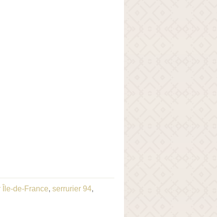
r Île-de-France
,
serrurier 94
,