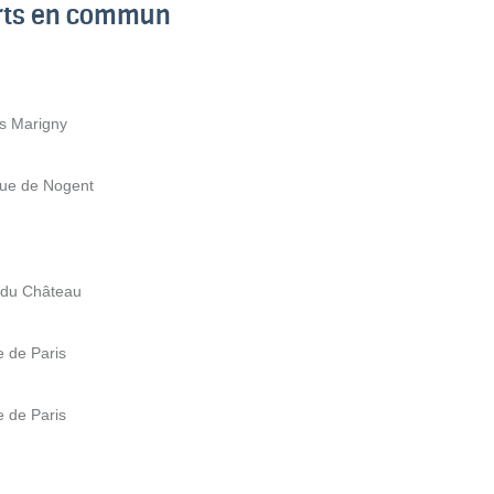
orts en commun
rs Marigny
nue de Nogent
 du Château
 de Paris
 de Paris