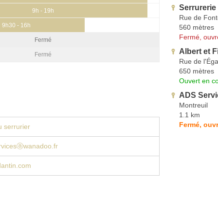
Serrurerie
9h - 19h
Rue de Fon
9h30 - 16h
560 mètres
Fermé, ouvr
Fermé
Albert et F
Fermé
Rue de l'Éga
650 mètres
Ouvert en co
ADS Servic
Montreuil
1.1 km
Fermé, ouvr
 serrurier
rvicesⓐwanadoo.fr
dantin.com