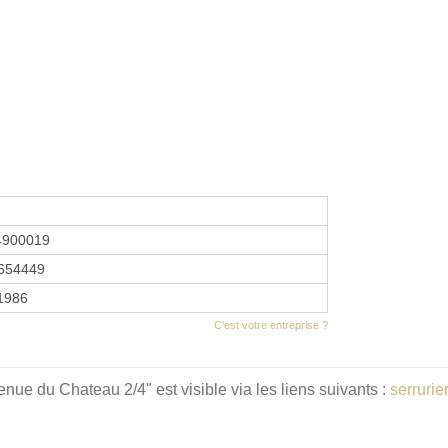
4900019
654449
 1986
C'est votre entreprise ?
ue du Chateau 2/4" est visible via les liens suivants :
serrurie