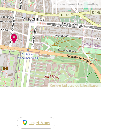
© contributeurs OpenStreetMap
Corriger l’adresse ou la localisation
Trajet Maps