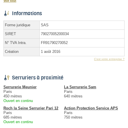
Voir tout
Informations
Forme juridique
SAS
SIRET
79027005200034
N° TVA Intra.
FR91790270052
Création
1 août 2016
C'est votre entreprise ?
Serruriers à proximité
Serrurerie Meunier
La Serrurerie Sam
Paris
Paris
450 mètres
640 mètres
Ouvert en continu
Roch la Seine Serrurier Pari 12
Action Protection Service APS
Paris
Paris
685 mètres
750 mètres
Ouvert en continu