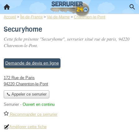
Accueil
>
Île-de-France
>
Val-de-Marne
>
Charenton-le-Pont
Securyhome
Cette fiche présente "Securyhome", serrurier situé
rue de paris
, 94220
Charenton-le-Pont.
Demande de devis en ligne
172 Rue de Paris
94220 Charenton-le-Pont
📞 Appeler ce serrurier
Serrurier
-
Ouvert en continu
Recommander ce serrurier
Améliorer cette fiche