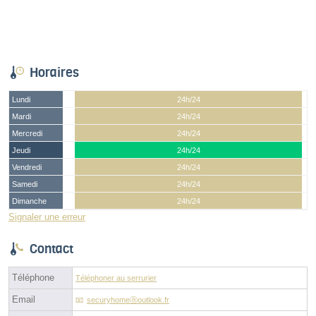
Horaires
Lundi
24h/24
Mardi
24h/24
Mercredi
24h/24
Jeudi
24h/24
Vendredi
24h/24
Samedi
24h/24
Dimanche
24h/24
Signaler une erreur
Contact
Téléphone
Téléphoner au serrurier
Email
securyhomeⓐoutlook.fr