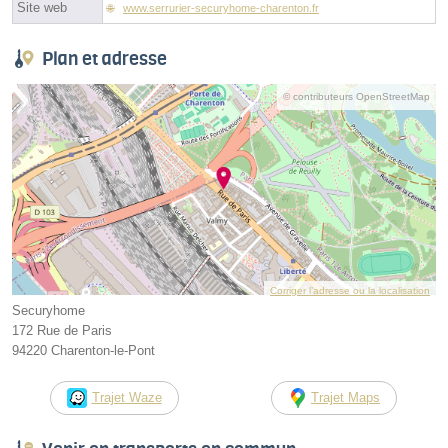
Site web
www.serrurier-securyhome-charenton.fr
Plan et adresse
© contributeurs OpenStreetMap
Corriger l’adresse ou la localisation
Securyhome
172 Rue de Paris
94220 Charenton-le-Pont
Trajet Waze
Trajet Maps