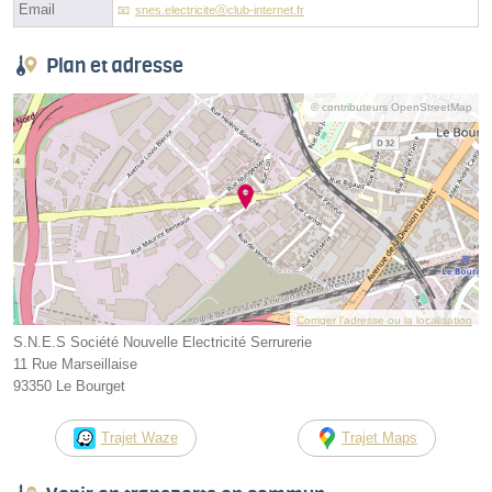
Email
snes.electriciteⓐclub-internet.fr
Plan et adresse
© contributeurs OpenStreetMap
Corriger l’adresse ou la localisation
S.N.E.S Société Nouvelle Electricité Serrurerie
11 Rue Marseillaise
93350 Le Bourget
Trajet Waze
Trajet Maps