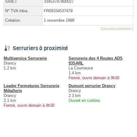
SIRET
33453747900027
N° TVA Intra.
FR09334537479
Création
1 novembre 1998
C'est votre entreprise ?
Serruriers à proximité
Multiservice Serrurerie
Serrurerie des 4 Routes ADS
Drancy
93SARL
1.2 km
La Courneuve
1.4 km
Fermé, ouvre demain à 9h30
Leader Fermetures Serrurerie
Dumont serrurier Drancy
Métallerie
Drancy
Drancy
2.3 km
2.1 km
Ouvert en continu
Fermé, ouvre demain à 8h30