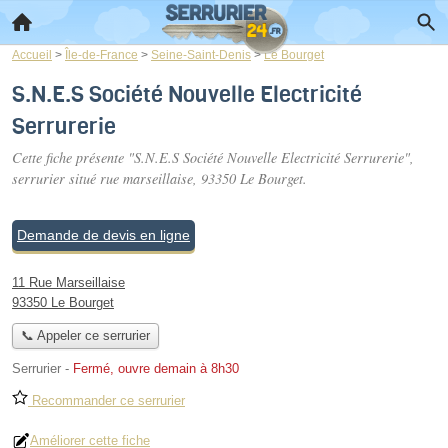
Accueil
>
Île-de-France
>
Seine-Saint-Denis
>
Le Bourget
S.N.E.S Société Nouvelle Electricité
Serrurerie
Cette fiche présente "S.N.E.S Société Nouvelle Electricité Serrurerie",
serrurier situé
rue marseillaise
, 93350 Le Bourget.
Demande de devis en ligne
11 Rue Marseillaise
93350 Le Bourget
📞 Appeler ce serrurier
Serrurier
-
Fermé, ouvre demain à 8h30
Recommander ce serrurier
Améliorer cette fiche