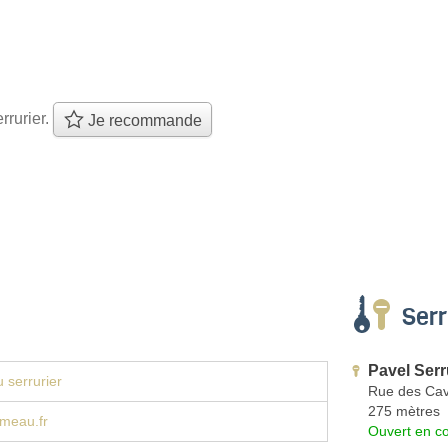
rrurier.
Je recommande
Serr
Pavel Serr
 serrurier
Rue des Cav
275 mètres
omeau.fr
Ouvert en co