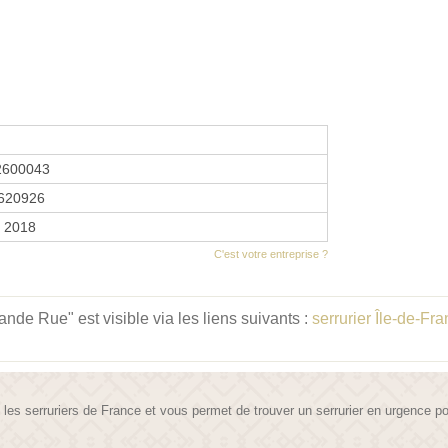
2600043
620926
r 2018
C'est votre entreprise ?
e Rue" est visible via les liens suivants :
serrurier Île-de-Fr
te les serruriers de France et vous permet de trouver un serrurier en urgence 