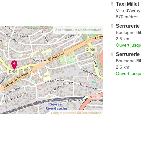
Taxi Millet
Ville-d'Avray
870 mètres
Serrurerie 
© contributeurs OpenStreetMap
Boulogne-Bil
2.5 km
Ouvert jusq
Serrurerie
Boulogne-Bil
2.6 km
Ouvert jusq
Corriger l’adresse ou la localisation