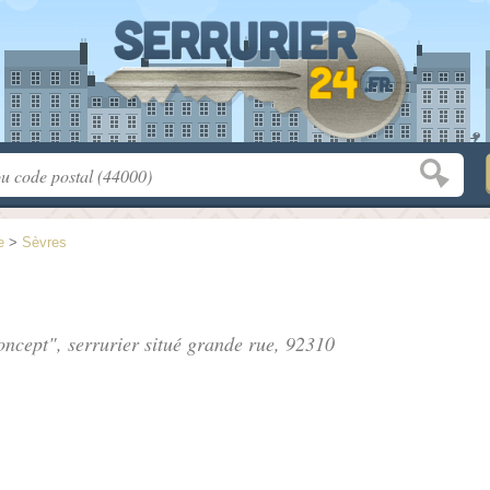
e
>
Sèvres
ncept", serrurier situé
grande rue
, 92310