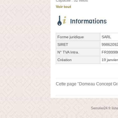
Capacité : 32 vélos
Voir tout
Informations
Forme juridique
SARL
SIRET
9986209
N° TVA Intra.
FR39998
Création
19 janvie
Cette page "Domeau Concept Grand
Serrurier24.fr lis