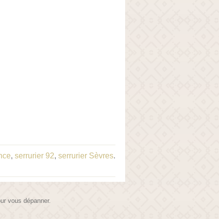
ance
,
serrurier 92
,
serrurier Sèvres
.
pour vous dépanner.