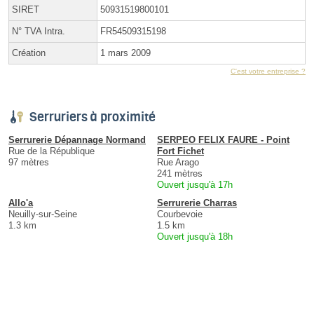
SIRET
50931519800101
N° TVA Intra.
FR54509315198
Création
1 mars 2009
C'est votre entreprise ?
Serruriers à proximité
Serrurerie Dépannage Normand
SERPEO FELIX FAURE - Point
Rue de la République
Fort Fichet
97 mètres
Rue Arago
241 mètres
Ouvert jusqu'à 17h
Allo'a
Serrurerie Charras
Neuilly-sur-Seine
Courbevoie
1.3 km
1.5 km
Ouvert jusqu'à 18h