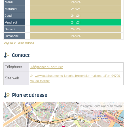
Mardi
24h/24
Mercredi
24h/24
Jeudi
24h/24
Vendredi
24h/24
Samedi
24h/24
Dimanche
24h/24
Signaler une erreur
Contact
Téléphone
Téléphoner au serrurier
www.etablissements-laroche.fr/plombier-maisons-alfort-94700-
Site web
val-de-marne/
Plan et adresse
© contributeurs OpenStreetMap