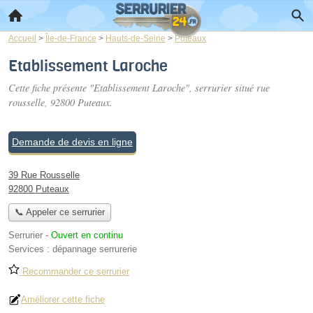
Accueil
>
Île-de-France
>
Hauts-de-Seine
>
Puteaux
Etablissement Laroche
Cette fiche présente "Etablissement Laroche", serrurier situé
rue
rousselle
, 92800 Puteaux.
Demande de devis en ligne
39 Rue Rousselle
92800 Puteaux
📞 Appeler ce serrurier
Serrurier
-
Ouvert en continu
Services :
dépannage serrurerie
Recommander ce serrurier
Améliorer cette fiche