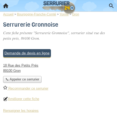
Accueil
>
Bourgogne-Franche-Comté
>
Yonne
>
Gron
Serrurerie Gronnoise
Cette fiche présente "Serrurerie Gronnoise", serrurier situé
rue des
petits prés
, 89100 Gron.
Demande de devis en ligne
18 Rue des Petits Prés
89100 Gron
📞 Appeler ce serrurier
Recommander ce serrurier
Améliorer cette fiche
Renseigner les horaires