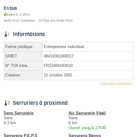
En bus
Ligne 9, à 29 m
Arrêt Gron Damiettes - 18 Rue des Petits Prés
Informations
Forme juridique
Entrepreneur individuel
SIRET
48419361000017
N° TVA Intra.
FR22484193610
Création
15 octobre 2005
C'est votre entreprise ?
Serruriers à proximité
Sens Serrurerie
Ajc Serrurerie Vitali
Sens
Sens
4.3 km
6 km
Ouvert jusqu'à 17h30
Serrurerie P.E.P.S
Serrurerie Bernis