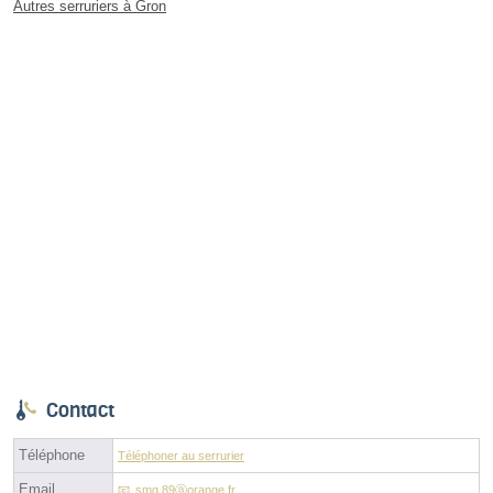
Autres serruriers à Gron
Contact
Téléphone
Téléphoner au serrurier
Email
smg.89ⓐorange.fr