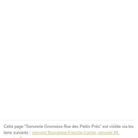
Cette page "Serrurerie Gronnoise Rue des Petits Prés" est visible via les
liens suivants :
serrurier Bourgogne-Franche-Comté
,
serrurier 89
,