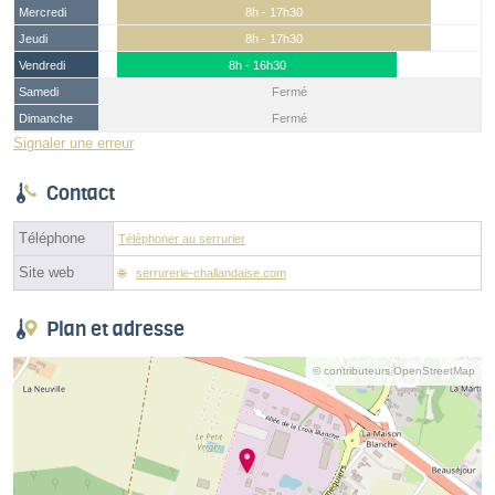
Mercredi
8h - 17h30
Jeudi
8h - 17h30
Vendredi
8h - 16h30
Samedi
Fermé
Dimanche
Fermé
Signaler une erreur
Contact
Téléphone
Téléphoner au serrurier
Site web
serrurerie-challandaise.com
Plan et adresse
© contributeurs OpenStreetMap