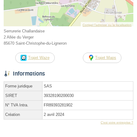
Corriger l’adresse ou la localisation
Serrurerie Challandaise
2 Allée du Verger
85670 Saint-Christophe-du-Ligneron
Trajet Waze
Trajet Maps
Informations
Forme juridique
SAS
SIRET
39328190200030
N° TVA Intra.
FR89393281902
Création
2 avril 2024
C'est votre entreprise ?