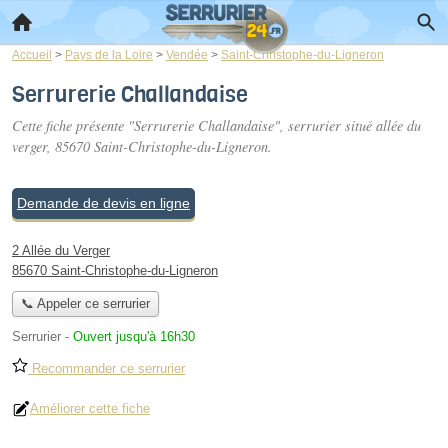
Accueil
>
Pays de la Loire
>
Vendée
>
Saint-Christophe-du-Ligneron
Serrurerie Challandaise
Cette fiche présente "Serrurerie Challandaise", serrurier situé
allée du
verger
, 85670 Saint-Christophe-du-Ligneron.
Demande de devis en ligne
2 Allée du Verger
85670 Saint-Christophe-du-Ligneron
📞 Appeler ce serrurier
Serrurier
-
Ouvert jusqu'à 16h30
Recommander ce serrurier
Améliorer cette fiche