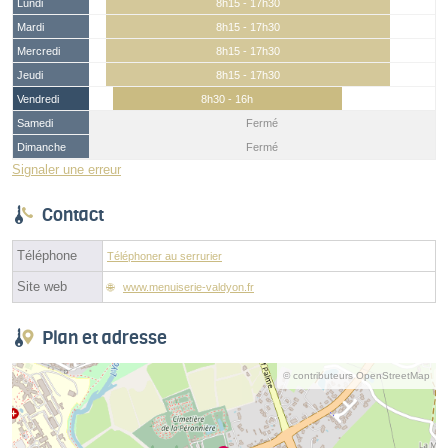
Lundi
8h15 - 17h30
Mardi
8h15 - 17h30
Mercredi
8h15 - 17h30
Jeudi
8h15 - 17h30
Vendredi
8h30 - 16h
Samedi
Fermé
Dimanche
Fermé
Signaler une erreur
Contact
Téléphone
Téléphoner au serrurier
Site web
www.menuiserie-valdyon.fr
Plan et adresse
© contributeurs OpenStreetMap