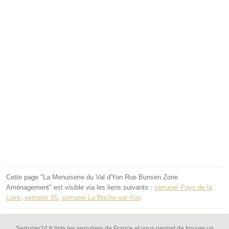
Cette page "La Menuiserie du Val d'Yon Rue Bunsen Zone
Aménagement" est visible via les liens suivants :
serrurier Pays de la
Loire
,
serrurier 85
,
serrurier La Roche-sur-Yon
.
Serrurier24.fr liste les serruriers de France et vous permet de trouver un