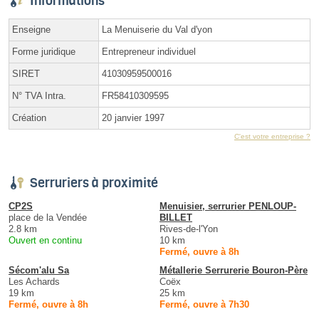
Informations
Enseigne
La Menuiserie du Val d'yon
Forme juridique
Entrepreneur individuel
SIRET
41030959500016
N° TVA Intra.
FR58410309595
Création
20 janvier 1997
C'est votre entreprise ?
Serruriers à proximité
CP2S
Menuisier, serrurier PENLOUP-
place de la Vendée
BILLET
2.8 km
Rives-de-l'Yon
Ouvert en continu
10 km
Fermé, ouvre à 8h
Sécom'alu Sa
Métallerie Serrurerie Bouron-Père
Les Achards
Coëx
19 km
25 km
Fermé, ouvre à 8h
Fermé, ouvre à 7h30