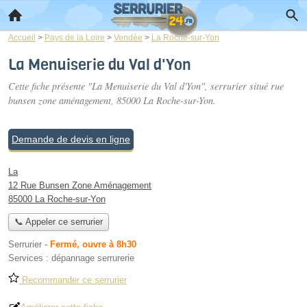
Accueil
>
Pays de la Loire
>
Vendée
>
La Roche-sur-Yon
La Menuiserie du Val d'Yon
Cette fiche présente "La Menuiserie du Val d'Yon", serrurier situé
rue
bunsen zone aménagement
, 85000 La Roche-sur-Yon.
Demande de devis en ligne
La
12 Rue Bunsen Zone Aménagement
85000 La Roche-sur-Yon
📞 Appeler ce serrurier
Serrurier
-
Fermé, ouvre à 8h30
Services :
dépannage serrurerie
Recommander ce serrurier