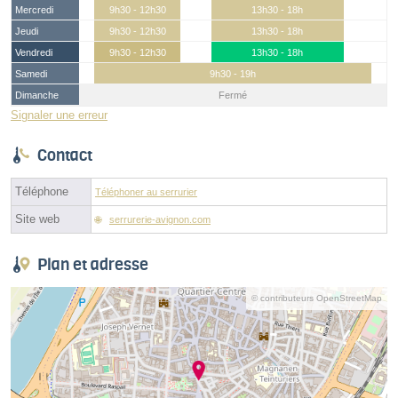
Mercredi
9h30 - 12h30
13h30 - 18h
Jeudi
9h30 - 12h30
13h30 - 18h
Vendredi
9h30 - 12h30
13h30 - 18h
Samedi
9h30 - 19h
Dimanche
Fermé
Signaler une erreur
Contact
Téléphone
Téléphoner au serrurier
Site web
serrurerie-avignon.com
Plan et adresse
© contributeurs OpenStreetMap