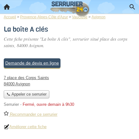
Accueil
>
Provence-Alpes-Côte d'Azur
>
Vaucluse
>
Avignon
La boîte A clés
Cette fiche présente "La boîte A clés", serrurier situé
place des corps
saints
, 84000 Avignon.
Demande de devis en ligne
7 place des Corps Saints
84000 Avignon
📞 Appeler ce serrurier
Serrurier
-
Fermé, ouvre demain à 9h30
Recommander ce serrurier
Améliorer cette fiche