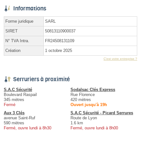
Informations
Forme juridique
SARL
SIRET
50813110900037
N° TVA Intra.
FR24508131109
Création
1 octobre 2025
C'est votre entreprise ?
Serruriers à proximité
S.A.C Sécurité
Sodalsac Clés Express
Boulevard Raspail
Rue Florence
345 mètres
420 mètres
Fermé
Ouvert jusqu'à 19h
Aux 3 Clés
S.A.C Sécurité - Picard Serrures
avenue Saint-Ruf
Route de Lyon
590 mètres
1.6 km
Fermé, ouvre lundi à 8h30
Fermé, ouvre lundi à 8h00