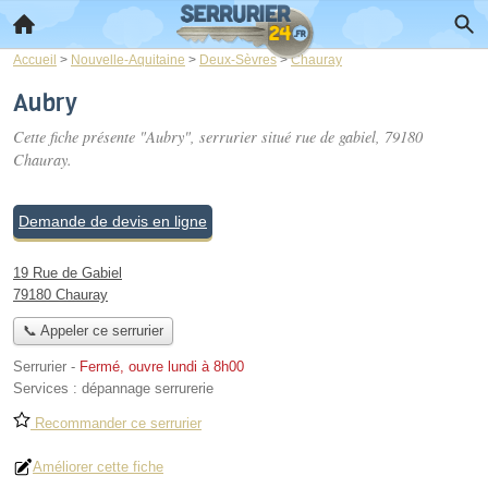
Accueil
>
Nouvelle-Aquitaine
>
Deux-Sèvres
>
Chauray
Aubry
Cette fiche présente "Aubry", serrurier situé
rue de gabiel
, 79180
Chauray.
Demande de devis en ligne
19 Rue de Gabiel
79180 Chauray
📞 Appeler ce serrurier
Serrurier
-
Fermé, ouvre lundi à 8h00
Services :
dépannage serrurerie
Recommander ce serrurier
Améliorer cette fiche