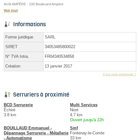
Arrêt AMPÈRE - 100 Boulevard Ampère
Voir tout
Informations
Forme juridique
SARL
SIRET
34053485800022
N° TVA Intra.
FR04340534858
Création
13 janvier 2017
C'est votre entreprise ?
Serruriers à proximité
BCD Serrurerie
Multi Services
Échiré
Niort
3.8 km
4.7 km
Ouvert jusqu'à 22h
BOUILLAUD Emmanuel -
Smf
Dépannage Serrurerie - Métallerie
Fontenay-le-Comte
- Automatisme
33 km