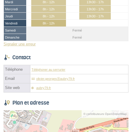
Mardi
8h - 12h
13h30 - 17h
Mercredi
8h - 12h
13h30 - 17h
Jeudi
8h - 12h
13h30 - 17h
Vendredi
8h - 12h
Samedi
Fermé
Dimanche
Fermé
Signaler une erreur
Contact
Téléphone
Téléphoner au serrurier
Email
olivier.georgesⓐaubry79.fr
Site web
aubry79.fr
Plan et adresse
© contributeurs OpenStreetMap