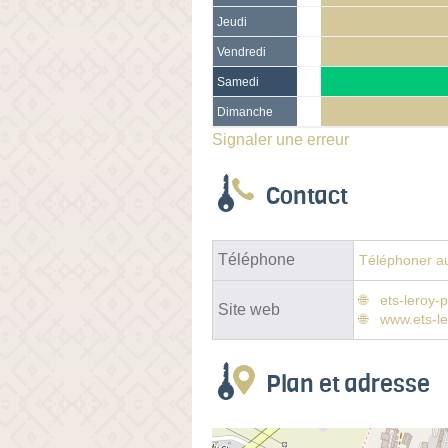
Jeudi
Vendredi
Samedi
Dimanche
Signaler une erreur
Contact
Téléphone
Téléphoner au
ets-leroy-pe
Site web
www.ets-l
Plan et adresse