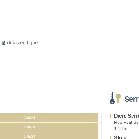
,
devis en ligne
Serr
Diere Serr
24h/24
Rue Petit B
24h/24
1.1 km
24h/24
Sfmp