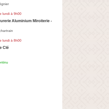
égnier
e lundi à 9h00
urerie Aluminium Miroiterie -
hartrain
e lundi à 8h00
e Clé
ntinu