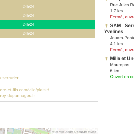
Rue Jules R
24h/24
1.7 km
24h/24
Fermé, ouvr
24h/24
SAM - Serr
Yvelines
24h/24
Jouars-Pontc
4.1 km
Fermé, ouvr
Mille et Un
Maurepas
6 km
Ouvert en co
 serrurier
re-et-fils.com/ville/plaisir/
eroy-depannages.fr
© contributeurs OpenStreetMap