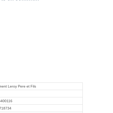
ment Leroy Pere et Fils
3400116
718734