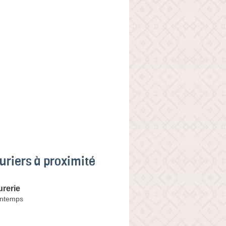
uriers à proximité
urerie
ontemps