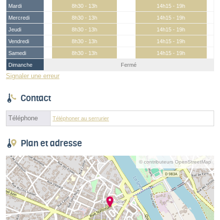
Mardi
8h30 - 13h
14h15 - 19h
Mercredi
8h30 - 13h
14h15 - 19h
Jeudi
8h30 - 13h
14h15 - 19h
Vendredi
8h30 - 13h
14h15 - 19h
Samedi
8h30 - 13h
14h15 - 19h
Dimanche
Fermé
Signaler une erreur
Contact
Téléphone
Téléphoner au serrurier
Plan et adresse
© contributeurs OpenStreetMap