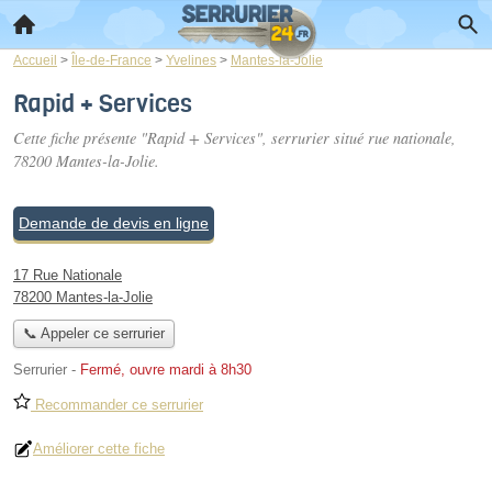
Accueil
>
Île-de-France
>
Yvelines
>
Mantes-la-Jolie
Rapid + Services
Cette fiche présente "Rapid + Services", serrurier situé
rue nationale
,
78200 Mantes-la-Jolie.
Demande de devis en ligne
17 Rue Nationale
78200 Mantes-la-Jolie
📞 Appeler ce serrurier
Serrurier
-
Fermé, ouvre mardi à 8h30
Recommander ce serrurier
Améliorer cette fiche