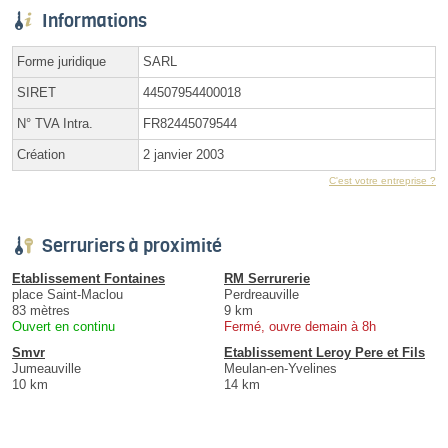
Informations
Forme juridique
SARL
SIRET
44507954400018
N° TVA Intra.
FR82445079544
Création
2 janvier 2003
C'est votre entreprise ?
Serruriers à proximité
Etablissement Fontaines
RM Serrurerie
place Saint-Maclou
Perdreauville
83 mètres
9 km
Ouvert en continu
Fermé, ouvre demain à 8h
Smvr
Etablissement Leroy Pere et Fils
Jumeauville
Meulan-en-Yvelines
10 km
14 km