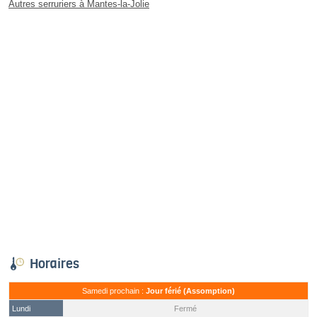
Autres serruriers à Mantes-la-Jolie
Horaires
Samedi prochain :
Jour férié (Assomption)
Lundi
Fermé