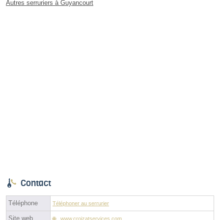
Autres serruriers à Guyancourt
Contact
Téléphone
Téléphoner au serrurier
Site web
www.croizatservices.com