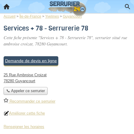
Accueil
>
Île-de-France
>
Yvelines
>
Guyancourt
Services + 78 - Serrurerie 78
Cette fiche présente "Services + 78 - Serrurerie 78", serrurier situé
rue
ambroise croizat
, 78280 Guyancourt.
Demande de devis en ligne
25 Rue Ambroise Croizat
78280 Guyancourt
📞 Appeler ce serrurier
Recommander ce serrurier
Améliorer cette fiche
Renseigner les horaires