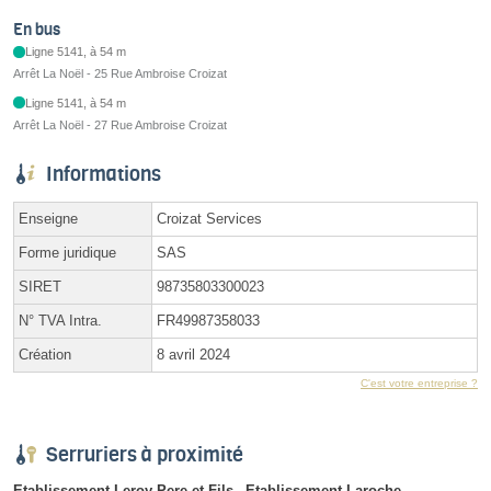
En bus
Ligne 5141, à 54 m
Arrêt La Noël - 25 Rue Ambroise Croizat
Ligne 5141, à 54 m
Arrêt La Noël - 27 Rue Ambroise Croizat
Informations
Enseigne
Croizat Services
Forme juridique
SAS
SIRET
98735803300023
N° TVA Intra.
FR49987358033
Création
8 avril 2024
C'est votre entreprise ?
Serruriers à proximité
Etablissement Leroy Pere et Fils
Etablissement Laroche