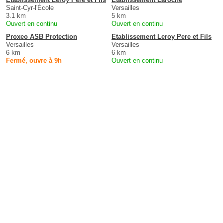
Saint-Cyr-l'École
Versailles
3.1 km
5 km
Ouvert en continu
Ouvert en continu
Proxeo ASB Protection
Etablissement Leroy Pere et Fils
Versailles
Versailles
6 km
6 km
Fermé, ouvre à 9h
Ouvert en continu