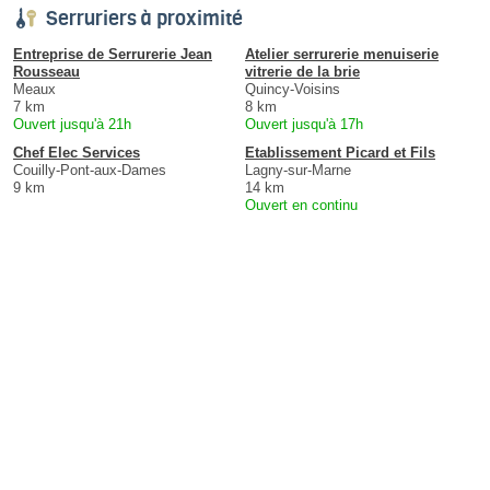
Serruriers à proximité
Entreprise de Serrurerie Jean
Atelier serrurerie menuiserie
Rousseau
vitrerie de la brie
Meaux
Quincy-Voisins
7 km
8 km
Ouvert jusqu'à 21h
Ouvert jusqu'à 17h
Chef Elec Services
Etablissement Picard et Fils
Couilly-Pont-aux-Dames
Lagny-sur-Marne
9 km
14 km
Ouvert en continu