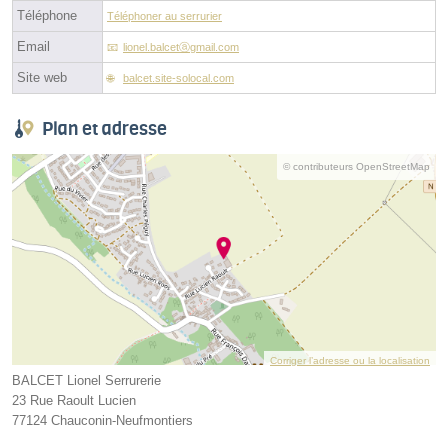
Téléphone
Téléphoner au serrurier
Email
lionel.balcetⓐgmail.com
Site web
balcet.site-solocal.com
Plan et adresse
© contributeurs OpenStreetMap
Corriger l’adresse ou la localisation
BALCET Lionel Serrurerie
23 Rue Raoult Lucien
77124 Chauconin-Neufmontiers