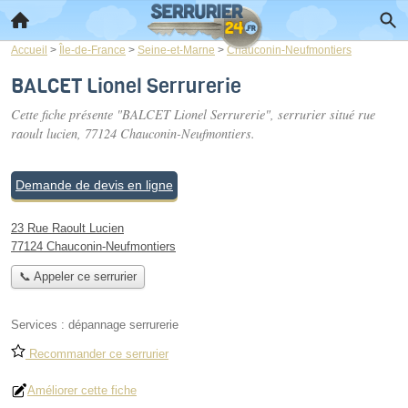
Accueil
>
Île-de-France
>
Seine-et-Marne
>
Chauconin-Neufmontiers
BALCET Lionel Serrurerie
Cette fiche présente "BALCET Lionel Serrurerie", serrurier situé
rue
raoult lucien
, 77124 Chauconin-Neufmontiers.
Demande de devis en ligne
23 Rue Raoult Lucien
77124 Chauconin-Neufmontiers
📞 Appeler ce serrurier
Services :
dépannage serrurerie
Recommander ce serrurier
Améliorer cette fiche