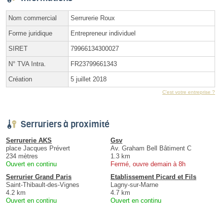
Nom commercial
Serrurerie Roux
Forme juridique
Entrepreneur individuel
SIRET
79966134300027
N° TVA Intra.
FR23799661343
Création
5 juillet 2018
C'est votre entreprise ?
Serruriers à proximité
Serrurerie AKS
Gsv
place Jacques Prévert
Av. Graham Bell Bâtiment C
234 mètres
1.3 km
Ouvert en continu
Fermé, ouvre demain à 8h
Serrurier Grand Paris
Etablissement Picard et Fils
Saint-Thibault-des-Vignes
Lagny-sur-Marne
4.2 km
4.7 km
Ouvert en continu
Ouvert en continu