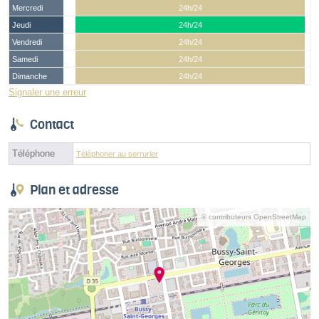
Mercredi
24h/24
Jeudi
24h/24
Vendredi
24h/24
Samedi
24h/24
Dimanche
24h/24
Signaler une erreur
Contact
Téléphone
Téléphoner au serrurier
Plan et adresse
© contributeurs OpenStreetMap