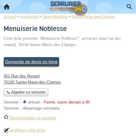
Accueil
>
Normandie
>
Seine-Maritime
>
Sainte-Marie-des-Champs
Menuiserie Noblesse
Cette fiche présente "Menuiserie Noblesse", serrurier situé
rue des
renard
, 76190 Sainte-Marie-des-Champs.
Demande de devis en ligne
451 Rue des Renard
76190 Sainte-Marie-des-Champs
📞 Appeler ce serrurier
Serrurier -
artisan
-
Fermé, ouvre demain à 9h
Services :
dépannage serrurerie
Recommander ce serrurier
Améliorer cette fiche