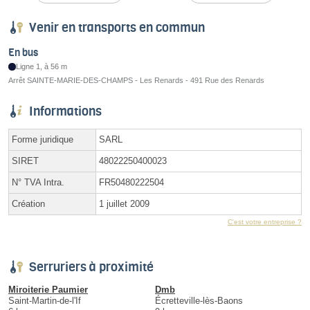
Venir en transports en commun
En bus
Ligne 1, à 56 m
Arrêt SAINTE-MARIE-DES-CHAMPS - Les Renards - 491 Rue des Renards
Informations
Forme juridique
SARL
SIRET
48022250400023
N° TVA Intra.
FR50480222504
Création
1 juillet 2009
C'est votre entreprise ?
Serruriers à proximité
Miroiterie Paumier
Dmb
Saint-Martin-de-l'If
Écretteville-lès-Baons