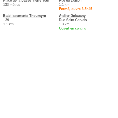
Place de la Basse Vieille Tour
Rue du Donjon
133 mètres
1.1 km
Fermé, ouvre à 8h45
Etablissements Thoumyre
Atelier Delauany
- 39
Rue Saint-Gervais
1.1 km
1.3 km
Ouvert en continu