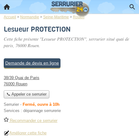
Accueil
>
Normandie
>
Seine-Maritime
>
Rouen
Lesueur PROTECTION
Cette fiche présente "Lesueur PROTECTION", serrurier situé
quai de
paris
, 76000 Rouen.
Demande de devis en ligne
38/39 Quai de Paris
76000 Rouen
📞 Appeler ce serrurier
Serrurier
-
Fermé, ouvre à 10h
Services :
dépannage serrurerie
Recommander ce serrurier
Améliorer cette fiche