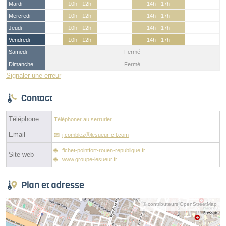
Mardi
10h - 12h
14h - 17h
Mercredi
10h - 12h
14h - 17h
Jeudi
10h - 12h
14h - 17h
Vendredi
10h - 12h
14h - 17h
Samedi
Fermé
Dimanche
Fermé
Signaler une erreur
Contact
Téléphone
Téléphoner au serrurier
Email
j.comblezⓐlesueur-cfl.com
fichet-pointfort-rouen-republique.fr
Site web
www.groupe-lesueur.fr
Plan et adresse
© contributeurs OpenStreetMap