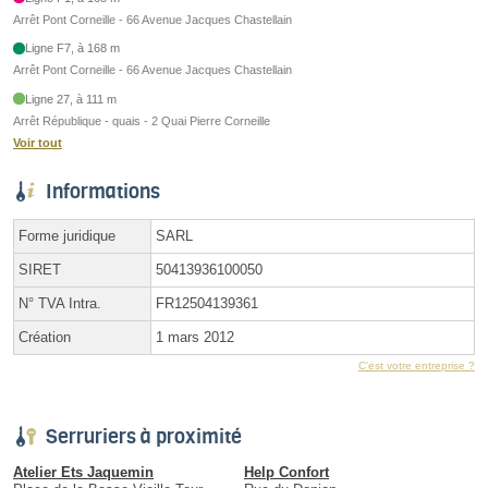
Arrêt Pont Corneille - 66 Avenue Jacques Chastellain
Ligne F7, à 168 m
Arrêt Pont Corneille - 66 Avenue Jacques Chastellain
Ligne 27, à 111 m
Arrêt République - quais - 2 Quai Pierre Corneille
Voir tout
Informations
Forme juridique
SARL
SIRET
50413936100050
N° TVA Intra.
FR12504139361
Création
1 mars 2012
C'est votre entreprise ?
Serruriers à proximité
Atelier Ets Jaquemin
Help Confort