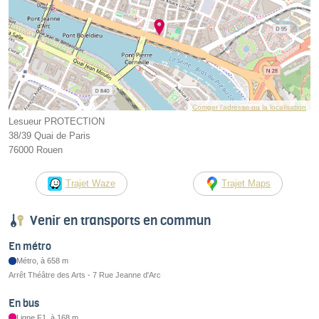
Corriger l’adresse ou la localisation
Lesueur PROTECTION
38/39 Quai de Paris
76000 Rouen
Trajet Waze
Trajet Maps
Venir en transports en commun
En métro
Métro, à 658 m
Arrêt Théâtre des Arts - 7 Rue Jeanne d'Arc
En bus
Ligne F1, à 168 m