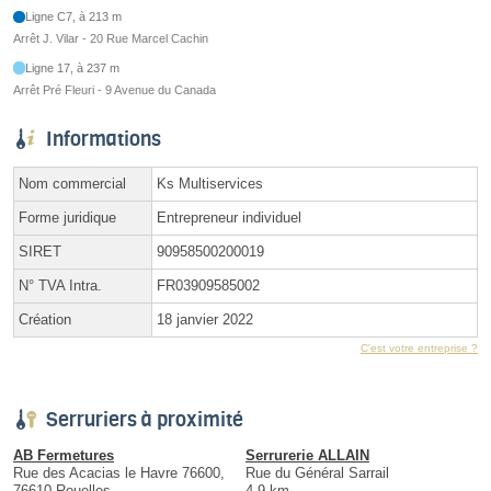
Ligne C7, à 213 m
Arrêt J. Vilar - 20 Rue Marcel Cachin
Ligne 17, à 237 m
Arrêt Pré Fleuri - 9 Avenue du Canada
Informations
Nom commercial
Ks Multiservices
Forme juridique
Entrepreneur individuel
SIRET
90958500200019
N° TVA Intra.
FR03909585002
Création
18 janvier 2022
C'est votre entreprise ?
Serruriers à proximité
AB Fermetures
Serrurerie ALLAIN
Rue des Acacias le Havre 76600,
Rue du Général Sarrail
76610 Rouelles
4.9 km