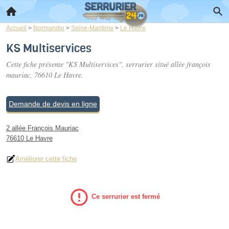
Accueil
>
Normandie
>
Seine-Maritime
>
Le Havre
KS Multiservices
Cette fiche présente "KS Multiservices", serrurier situé
allée françois
mauriac
, 76610 Le Havre.
Demande de devis en ligne
2 allée François Mauriac
76610 Le Havre
Améliorer cette fiche
Ce serrurier est fermé