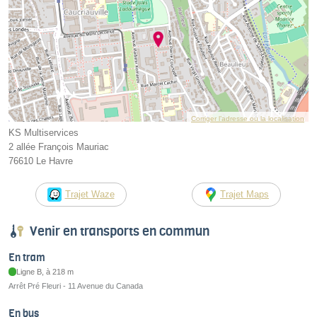
Corriger l’adresse ou la localisation
KS Multiservices
2 allée François Mauriac
76610 Le Havre
Trajet Waze
Trajet Maps
Venir en transports en commun
En tram
Ligne B, à 218 m
Arrêt Pré Fleuri - 11 Avenue du Canada
En bus