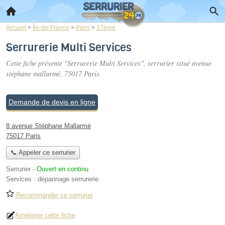
Accueil
>
Île-de-France
>
Paris
>
17ème
Serrurerie Multi Services
Cette fiche présente "Serrurerie Multi Services", serrurier situé
avenue
stéphane mallarmé
, 75017 Paris.
Demande de devis en ligne
8 avenue Stéphane Mallarmé
75017 Paris
📞 Appeler ce serrurier
Serrurier
-
Ouvert en continu
Services :
dépannage serrurerie
Recommander ce serrurier
Améliorer cette fiche