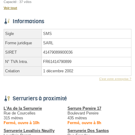
Capacité : 37 vélos
Voir tout
Informations
Sigle
SMS
Forme juridique
SARL
SIRET
41479089900036
N° TVA Intra.
FR61414790899
Création
1 décembre 2002
C'est votre entreprise ?
Serruriers à proximité
L'As de la Serrurerie
Serrure Pereire 17
Rue de Courcelles
Boulevard Pereire
315 mètres
435 mètres
Fermé, ouvre à 10h
Fermé, ouvre à 8h
Serrurerie Levallois Neuilly
Serrurerie Dos Santos