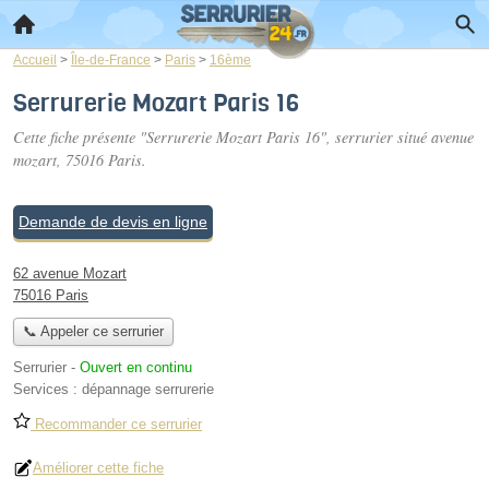
Accueil
>
Île-de-France
>
Paris
>
16ème
Serrurerie Mozart Paris 16
Cette fiche présente "Serrurerie Mozart Paris 16", serrurier situé
avenue
mozart
, 75016 Paris.
Demande de devis en ligne
62 avenue Mozart
75016 Paris
📞 Appeler ce serrurier
Serrurier
-
Ouvert en continu
Services :
dépannage serrurerie
Recommander ce serrurier
Améliorer cette fiche