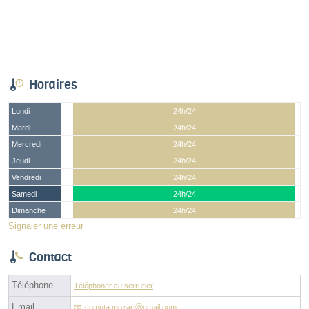
Horaires
Lundi
24h/24
Mardi
24h/24
Mercredi
24h/24
Jeudi
24h/24
Vendredi
24h/24
Samedi
24h/24
Dimanche
24h/24
Signaler une erreur
Contact
Téléphone
Téléphoner au serrurier
Email
compta.mozartⓐgmail.com