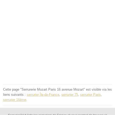
Cette page "Serrurerie Mozart Paris 16 avenue Mozart" est visible via les
liens suivants :
serrurier Île-de-France
,
serrurier 75
,
serrurier Paris
,
serrurier 16ème
.