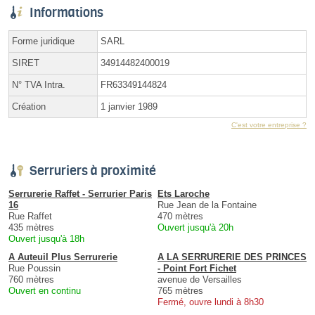
Informations
Forme juridique
SARL
SIRET
34914482400019
N° TVA Intra.
FR63349144824
Création
1 janvier 1989
C'est votre entreprise ?
Serruriers à proximité
Serrurerie Raffet - Serrurier Paris
Ets Laroche
16
Rue Jean de la Fontaine
Rue Raffet
470 mètres
435 mètres
Ouvert jusqu'à 20h
Ouvert jusqu'à 18h
A Auteuil Plus Serrurerie
A LA SERRURERIE DES PRINCES
Rue Poussin
- Point Fort Fichet
760 mètres
avenue de Versailles
Ouvert en continu
765 mètres
Fermé, ouvre lundi à 8h30