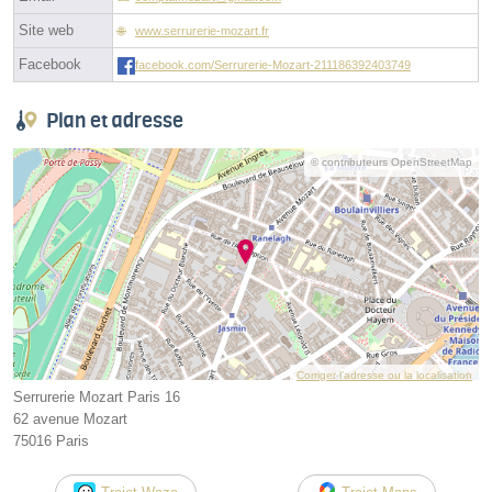
Site web
www.serrurerie-mozart.fr
Facebook
facebook.com/Serrurerie-Mozart-211186392403749
Plan et adresse
© contributeurs OpenStreetMap
Corriger l’adresse ou la localisation
Serrurerie Mozart Paris 16
62 avenue Mozart
75016 Paris