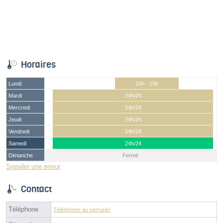
Horaires
Lundi
10h - 19h
Mardi
24h/24
Mercredi
24h/24
Jeudi
24h/24
Vendredi
24h/24
Samedi
24h/24
Dimanche
Fermé
Signaler une erreur
Contact
Téléphone
Téléphoner au serrurier