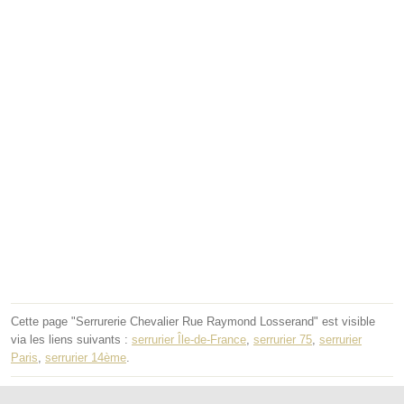
Cette page "Serrurerie Chevalier Rue Raymond Losserand" est visible
via les liens suivants :
serrurier Île-de-France
,
serrurier 75
,
serrurier
Paris
,
serrurier 14ème
.