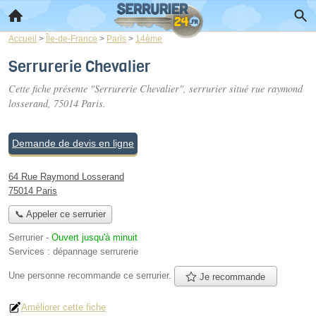
Accueil
>
Île-de-France
>
Paris
>
14ème
Serrurerie Chevalier
Cette fiche présente "Serrurerie Chevalier", serrurier situé
rue raymond
losserand
, 75014 Paris.
Demande de devis en ligne
64 Rue Raymond Losserand
75014 Paris
📞 Appeler ce serrurier
Serrurier
-
Ouvert jusqu'à minuit
Services :
dépannage serrurerie
Une personne
recommande
ce serrurier.
Je recommande
Améliorer cette fiche