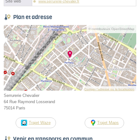
Site web
www.serrurerie-chevalier.fr
Plan et adresse
© contributeurs OpenStreetMap
Corriger l’adresse ou la localisation
Serrurerie Chevalier
64 Rue Raymond Losserand
75014 Paris
Trajet Waze
Trajet Maps
Venir en transports en commun