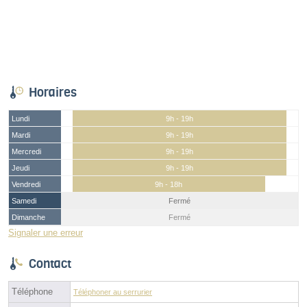
Horaires
Lundi
9h - 19h
Mardi
9h - 19h
Mercredi
9h - 19h
Jeudi
9h - 19h
Vendredi
9h - 18h
Samedi
Fermé
Dimanche
Fermé
Signaler une erreur
Contact
Téléphone
Téléphoner au serrurier