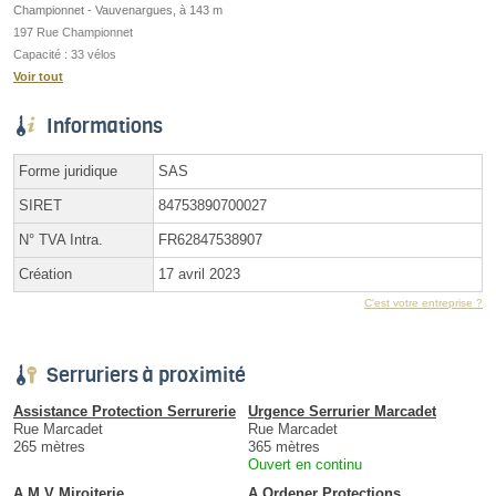
Championnet - Vauvenargues, à 143 m
197 Rue Championnet
Capacité : 33 vélos
Voir tout
Informations
Forme juridique
SAS
SIRET
84753890700027
N° TVA Intra.
FR62847538907
Création
17 avril 2023
C'est votre entreprise ?
Serruriers à proximité
Assistance Protection Serrurerie
Urgence Serrurier Marcadet
Rue Marcadet
Rue Marcadet
265 mètres
365 mètres
Ouvert en continu
A.M.V Miroiterie
A Ordener Protections