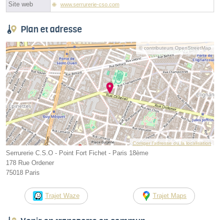
Site web
www.serrurerie-cso.com
Plan et adresse
© contributeurs OpenStreetMap
Corriger l’adresse ou la localisation
Serrurerie C.S.O - Point Fort Fichet - Paris 18ème
178 Rue Ordener
75018 Paris
Trajet Waze
Trajet Maps