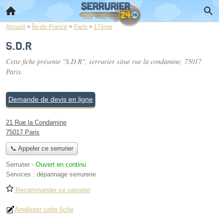
Accueil
>
Île-de-France
>
Paris
>
17ème
S.D.R
Cette fiche présente "S.D.R", serrurier situé
rue la condamine
, 75017
Paris.
Demande de devis en ligne
21 Rue la Condamine
75017 Paris
📞 Appeler ce serrurier
Serrurier
-
Ouvert en continu
Services :
dépannage serrurerie
Recommander ce serrurier
Améliorer cette fiche