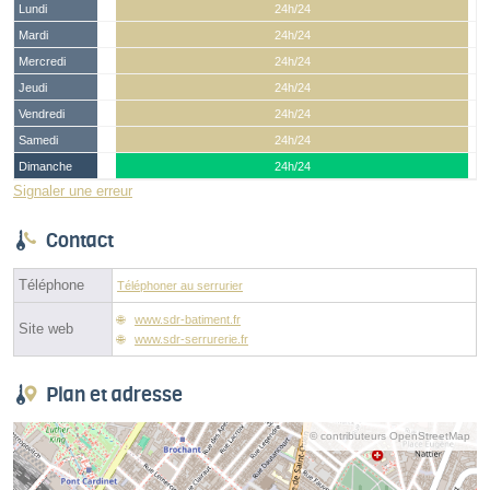
Lundi
24h/24
Mardi
24h/24
Mercredi
24h/24
Jeudi
24h/24
Vendredi
24h/24
Samedi
24h/24
Dimanche
24h/24
Signaler une erreur
Contact
Téléphone
Téléphoner au serrurier
www.sdr-batiment.fr
Site web
www.sdr-serrurerie.fr
Plan et adresse
© contributeurs OpenStreetMap