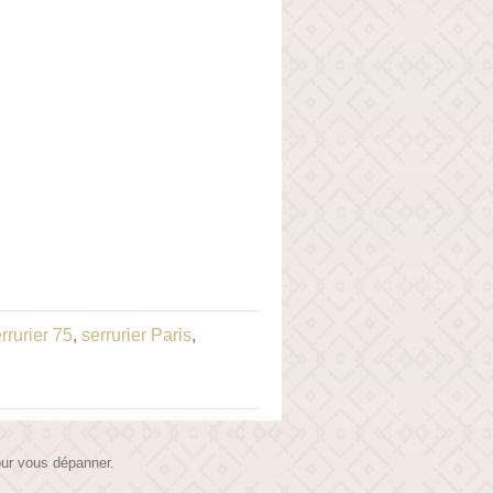
rrurier 75
,
serrurier Paris
,
pour vous dépanner.