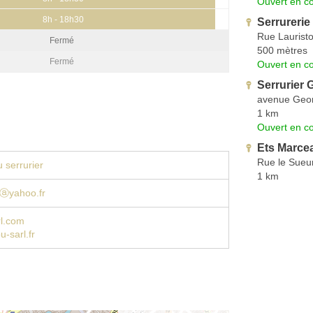
Ouvert en co
8h - 18h30
Serrurerie
Rue Laurist
Fermé
500 mètres
Fermé
Ouvert en co
Serrurier 
avenue Geo
1 km
Ouvert en co
Ets Marce
Rue le Sueu
 serrurier
1 km
ⓐyahoo.fr
l.com
-sarl.fr