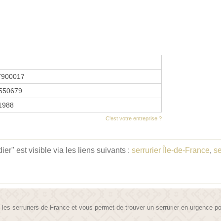
7900017
550679
 1988
C'est votre entreprise ?
r" est visible via les liens suivants :
serrurier Île-de-France
,
se
te les serruriers de France et vous permet de trouver un serrurier en urgence 