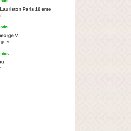
ntinu
 Lauriston Paris 16 eme
on
ntinu
George V
rge V
ntinu
au
r