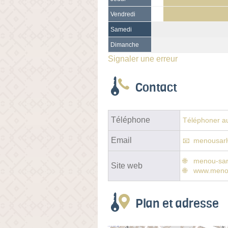
Vendredi
Samedi
Dimanche
Signaler une erreur
Contact
Téléphone
Téléphoner au
Email
menousarl
menou-sar
Site web
www.menou
Plan et adresse