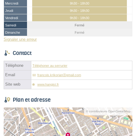
Mercredi
9h30 - 18h30
Jeudi
9h30 - 18h30
Vendredi
9h30 - 18h30
Samedi
Fermé
Dimanche
Fermé
Signaler une erreur
Contact
Téléphone
Téléphoner au serrurier
Email
francois.krikorianⓐgmail.com
Site web
www.hangist.fr
Plan et adresse
© contributeurs OpenStreetMap