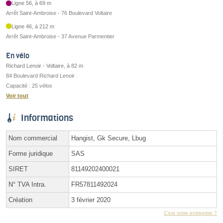
Ligne 56, à 69 m
Arrêt Saint-Ambroise - 76 Boulevard Voltaire
Ligne 46, à 212 m
Arrêt Saint-Ambroise - 37 Avenue Parmentier
En vélo
Richard Lenoir - Voltaire, à 82 m
84 Boulevard Richard Lenoir
Capacité : 25 vélos
Voir tout
Informations
Nom commercial
Hangist, Gk Secure, Lbug
Forme juridique
SAS
SIRET
81149202400021
N° TVA Intra.
FR57811492024
Création
3 février 2020
C'est votre entreprise ?