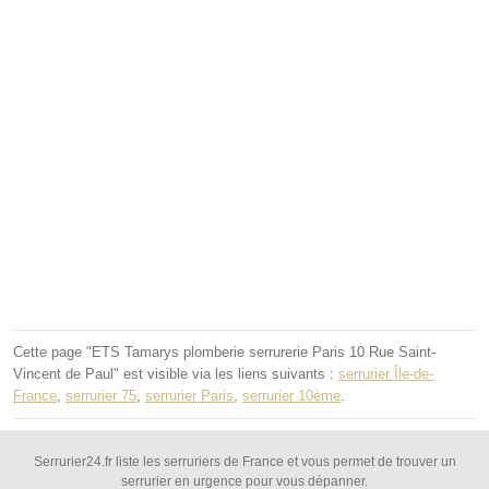
Cette page "ETS Tamarys plomberie serrurerie Paris 10 Rue Saint-
Vincent de Paul" est visible via les liens suivants :
serrurier Île-de-
France
,
serrurier 75
,
serrurier Paris
,
serrurier 10ème
.
Serrurier24.fr liste les serruriers de France et vous permet de trouver un
serrurier en urgence pour vous dépanner.