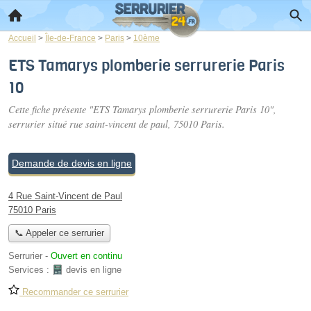
Accueil
>
Île-de-France
>
Paris
>
10ème
ETS Tamarys plomberie serrurerie Paris
10
Cette fiche présente "ETS Tamarys plomberie serrurerie Paris 10",
serrurier situé
rue saint-vincent de paul
, 75010 Paris.
Demande de devis en ligne
4 Rue Saint-Vincent de Paul
75010 Paris
📞 Appeler ce serrurier
Serrurier
-
Ouvert en continu
Services :
devis en ligne
Recommander ce serrurier