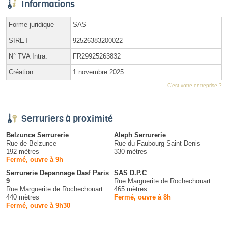
Informations
Forme juridique
SAS
SIRET
92526383200022
N° TVA Intra.
FR29925263832
Création
1 novembre 2025
C'est votre entreprise ?
Serruriers à proximité
Belzunce Serrurerie
Aleph Serrurerie
Rue de Belzunce
Rue du Faubourg Saint-Denis
192 mètres
330 mètres
Fermé, ouvre à 9h
Serrurerie Depannage Dasf Paris
SAS D.P.C
9
Rue Marguerite de Rochechouart
Rue Marguerite de Rochechouart
465 mètres
440 mètres
Fermé, ouvre à 8h
Fermé, ouvre à 9h30