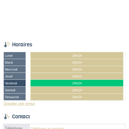
Horaires
Lundi
24h/24
Mardi
24h/24
Mercredi
24h/24
Jeudi
24h/24
Vendredi
24h/24
Samedi
24h/24
Dimanche
24h/24
Signaler une erreur
Contact
Téléphone
Téléphoner au serrurier