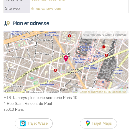
Site web
ets-tamarys.com
Plan et adresse
© contributeurs OpenStreetMap
Corriger l’adresse ou la localisation
ETS Tamarys plomberie serrurerie Paris 10
4 Rue Saint-Vincent de Paul
75010 Paris
Trajet Waze
Trajet Maps