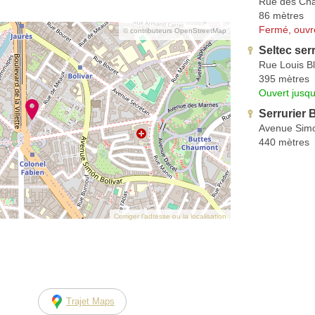
Rue des Cha
86 mètres
Fermé, ouvr
© contributeurs OpenStreetMap
Seltec ser
Rue Louis B
395 mètres
Ouvert jusqu
Serrurier 
Avenue Simo
440 mètres
Corriger l’adresse ou la localisation
Trajet Maps