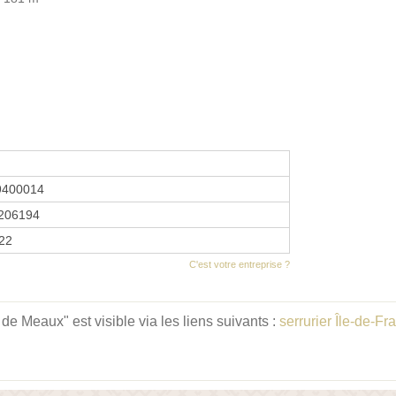
9400014
206194
022
C'est votre entreprise ?
e Meaux" est visible via les liens suivants :
serrurier Île-de-Fr