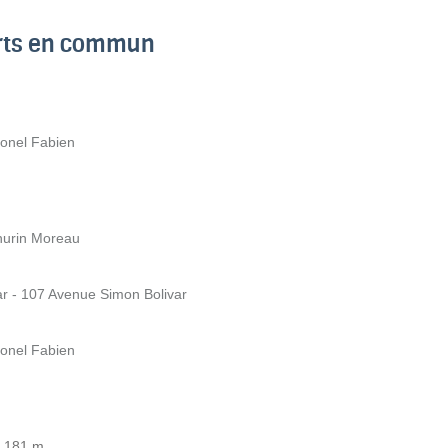
orts en commun
lonel Fabien
hurin Moreau
ar - 107 Avenue Simon Bolivar
lonel Fabien
à 181 m