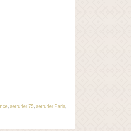
ance
,
serrurier 75
,
serrurier Paris
,