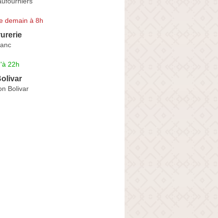
ufourniers
e demain à 8h
rurerie
lanc
'à 22h
Bolivar
n Bolivar